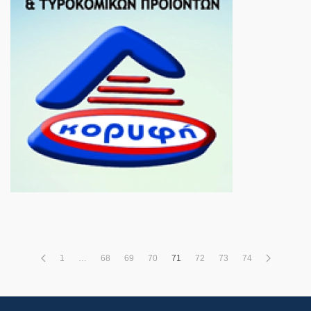
1
…
68
69
70
71
72
73
74