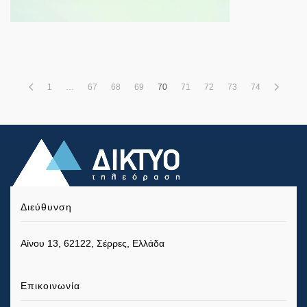
1
…
67
68
69
70
71
72
73
74
Διεύθυνση
Αίνου 13, 62122, Σέρρες, Ελλάδα
Επικοινωνία