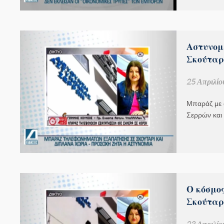
Αστυνομ
Σκούταρ
25 Απριλίο
Μπαράζ με 
Σερρών και
Ο κόσμο
Σκούταρ
23 Απριλίο