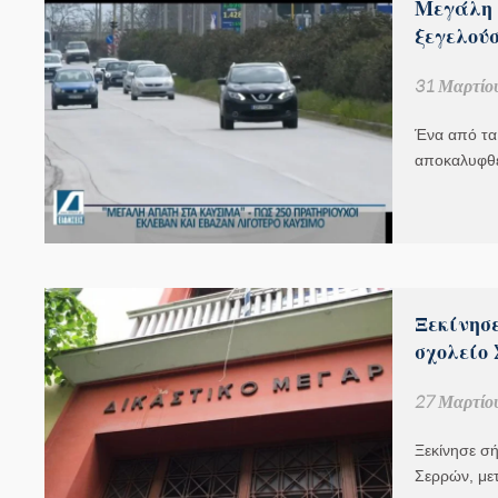
Μεγάλη 
ξεγελούσ
31 Μαρτίο
Ένα από τα 
αποκαλυφθε
Ξεκίνησε
σχολείο
27 Μαρτίο
Ξεκίνησε σή
Σερρών, με