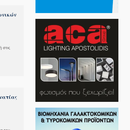
ωνικών
 στις
γνατίας