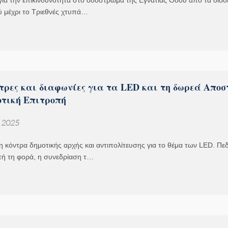
ια την επικινδυνότητα στο οδόστρωμα της Εγνατίας Οδού από τα διόδ
ύ μέχρι το Τριεθνές χτυπά…
ντρες και διαφωνίες για τα LED και τη δωρεά Αποσ
οτική Επιτροπή
, 2025
 η κόντρα δημοτικής αρχής και αντιπολίτευσης για το θέμα των LED. Πεδ
τή τη φορά, η συνεδρίαση τ…