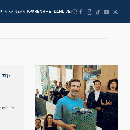
ΡΡΑΙΚΑ ΝΕΑ
ΑΠΟΨΗ
ΕΝΗΜΕΡΩΣΗ
LIVE!
 την
γορά. Το