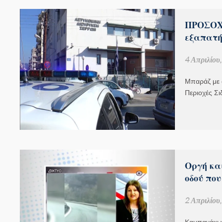
ΠΡΟΣΟΧΗ
εξαπατή
4 Απριλίου
Μπαράζ με 
Περιοχές Σ
Οργή κα
οδού που
2 Απριλίου