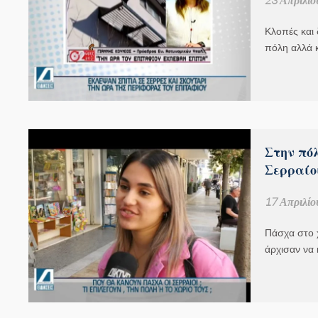
Κλοπές και
πόλη αλλά 
Στην πόλ
Σερραίοι
17 Απριλίο
Πάσχα στο χ
άρχισαν να