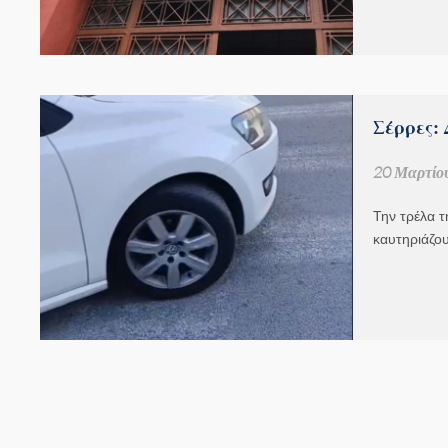
Σέρρες:
20 Μαρτίο
Την τρέλα τ
καυτηριάζου