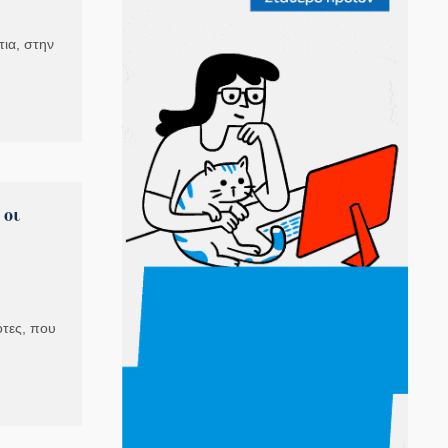
ια, στην
 οι
ότες, που