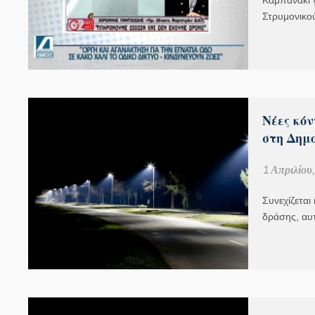
Καμπανάκι γ
Στρυμονικο
Νέες κό
στη Δημ
1 Απριλίου
Συνεχίζεται
δράσης, αυ