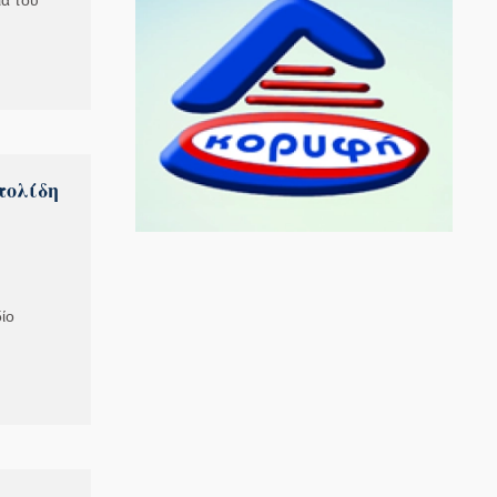
ια του
τολίδη
ίο