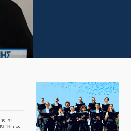
της της
το ΚΗΦΗ που