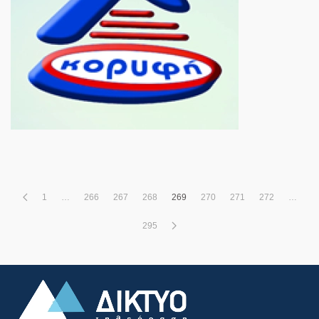
1
…
266
267
268
269
270
271
272
…
295