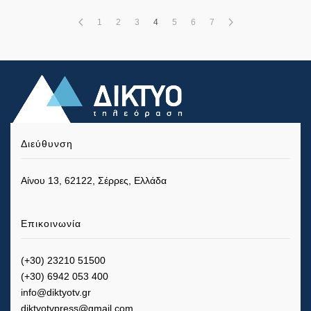
1
2
3
4
5
6
7
Διεύθυνση
Αίνου 13, 62122, Σέρρες, Ελλάδα
Επικοινωνία
(+30) 23210 51500
(+30) 6942 053 400
info@diktyotv.gr
diktyotvpress@gmail.com