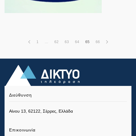
1
…
62
63
64
65
66
Διεύθυνση
Αίνου 13, 62122, Σέρρες, Ελλάδα
Επικοινωνία