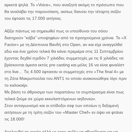
αρκετά ψηλά. Το «Voice», που αναζητά ακόμη το πρόσωπο που
θα αναλάβει την παρουσίαση, αισίως διανύει την τέταρτη σεζόν
του έφτασε τις 17.000 αιτήσεις.
Αξίζει πάντως να σημειωθεί πως οι υπεύθυνοι του σόου
διατηρούν “κάβα” υποψηφίων από τα προηγούμενα χρόνια. Το «X
Factor» με τη Δέσποινα Βανδή στο Open, αν και είχε αναγγελθεί
εδώ και ένα χρόνο τελικά θα κάνει πρεμιέρα στις 11 Σεπτεμβρίου
έχοντας δεχθεί σχεδόν 7 χιλιάδες συμμετοχές με τις 6 χιλιάδες να
βρίσκονται άμεσα εκτός pre casting και μόλις 16 να είναι φιναλίστ
στο live… Τις 4.500 έφτασαν οι συμμετοχές στο «The final 4» με
τη Ζέτα Μακρυπούλια του ΑΝΤ1 το οποίο ανακοινώθηκε λίγο πριν
το καλοκαίρι.
Με βάση το άθροισμα των παραπάνω το συμπέρασμα είναι πως
τελικά ζούμε σε χώρα εκκολαπτόμενων αηδονιών.
Στον ανταγωνισμό και οι επίδοξοι σεφ των οποίων η δεξαμενή
αιτήσεων με τη τρίτη σεζόν του «Master Chef» εν όψει να φτάνει
τις 18.000!
Ακολουθεί σε ρεκόρ αλλά με τρεις σεζόν να αθροίζονται και να