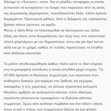
Χάσαμε το «Survivor», στοπ. Και οι χιλιάδες υποψήφιοι οι οποίοι
έσπευσαν να κυνηγήσουν το όνειρο που περνούσε από τις ακτές
της Δομινικανής Δημοκρατίας, προσδοκώντας δόξα, πλέον έμειναν
ξεκρέμαστοι. Προσωρινά μάλλον, διότι η δεξαμενή της τηλεόρασης
βρίσκει πάντα τρόπους να γεμίζει.
Φέτος η τάση θέλει τα τηλεπαιχνίδια να λειτουργούν ως πόλοι
έλξης για όλους όσοι δοκιμάζοντας την τύχη τους στα τηλεοπτικά
πλατό φλερτάρουν με την δημοσιότητα -έστω και για λίγα λεπτά-
αλλά και με το χρήμα, καθώς σε πολλές περιπτώσεις τα έπαθλα
είναι ιδιαίτερα ελκυστικά.
Τα ριάλιτι αποδυναμώθηκαν καθώς πλέον μόνο το Star επιμένει
στη συγκεκριμένη επένδυση η οποία αποδίδει μέχρι στιγμής. Τις
10.000 έφτασαν οι δηλώσεις συμμετοχής των κοριτσιών που
επιθυμούν διακαώς μία καριέρα στις διεθνείς και εγχώριες
πασαρέλες ή στη χειρότερη, σε κάποια τηλεοπτική εκπομπή.
Μεγάλος αριθμός αν αναλογιστεί κάποιος πόσο ιδιαίτερα
προσόντα απαιτούνται προκειμένου να δηλώσει κάποιος
συμμετοχή. Ομως κάτι ανάλογο συμβαίνει και στα τάλεντ σόους
όπου κι εκεί ο πήχυς των συμμετοχών δείχνει να έχει φτάσει