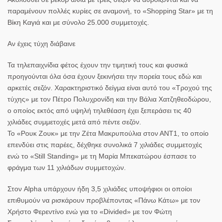
παραμένουν πολλές κυρίες σε αναμονή, το «Shopping Star» με τη
Βίκη Καγιά και με σύνολο 25.000 συμμετοχές.
Αν έχεις τύχη διάβαινε
Τα τηλεπαιχνίδια φέτος έχουν την τιμητική τους και φυσικά
προηγούνται όλα όσα έχουν ξεκινήσει την πορεία τους εδώ και
αρκετές σεζόν. Χαρακτηριστικό δείγμα είναι αυτό του «Τροχού της
τύχης» με τον Πέτρο Πολυχρονίδη και την Βάλια Χατζηθεοδώρου,
ο οποίος εκτός από υψηλή τηλεθέαση έχει ξεπεράσει τις 40
χιλιάδες συμμετοχές μετά από πέντε σεζόν.
Το «Ρουκ Ζουκ» με την Ζέτα Μακρυπούλια στον ΑΝΤ1, το οποίο
επενδύει στις παρέες, δέχθηκε συνολικά 7 χιλιάδες συμμετοχές
ενώ το «Still Standing» με τη Μαρία Μπεκατώρου έσπασε το
φράγμα των 11 χιλιάδων συμμετοχών.
Στον Alpha υπάρχουν ήδη 3,5 χιλιάδες υποψήφιοι οι οποίοι
επιθυμούν να ρισκάρουν προβλέποντας «Πάνω Κάτω» με τον
Χρήστο Φερεντίνο ενώ για το «Divided» με τον Φώτη