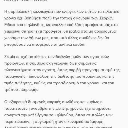
Η συμβολαιακή καλλιέργεια των ενεργειακών φυτών τα τελευταία
χρόνια έχει βοηθήσει πολύ την τοπική οικονομία των Σερρών.
Ειδικότερα ο ηλίανθος, ως εναλλακτική λύση αμειψισποράς στα
χειμερινά σιτηρά, έχει προσφέρει υπεραξία στα μη αρδευόμενα
χωράφια των Δήμων μας, που υπό άλλες συνθήκες δεν θα
μπορούσαν να αποφέρουν σημαντικά έσοδα.
Σε μία εποχή αστάθειας των διεθνών τιμών των αγροτικών
προιόντων, η συμβολαιακή γεωργία δίνει σημαντικά
πλεονεκτήματα στον αγρότη, όπως ακριβή προγραμματισμό της
παραγωγής, διασφάλιση της διάθεσης του προϊόντος και της
τιμής πώλησης, καθώς και προσδιορισμό του χρόνου και του
τρόπου πληρωμής.
Οι εξαιρετικά δυσμενείς καιρικές συνθήκες και κυρίως η
παρατεταμένη ανομβρία της φετινής χρονιάς έχει επηρεάσει
αρνητικά την καλλιέργεια του ηλίανθου, όπου σε πολλές των
περιπτώσεων, η συγκομιδή ήταν οικονομικά ασύμφορη,
δοκιμάζοντας έτσι τις αντοχές των παραγωγών σε μία εποχή