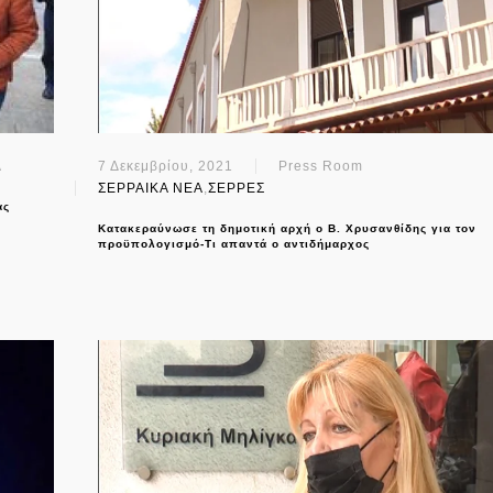
Α
7 Δεκεμβρίου, 2021
Press Room
ΣΕΡΡΑΙΚΑ ΝΕΑ
,
ΣΕΡΡΕΣ
ας
Κατακεραύνωσε τη δημοτική αρχή ο Β. Χρυσανθίδης για τον
προϋπολογισμό-Τι απαντά ο αντιδήμαρχος