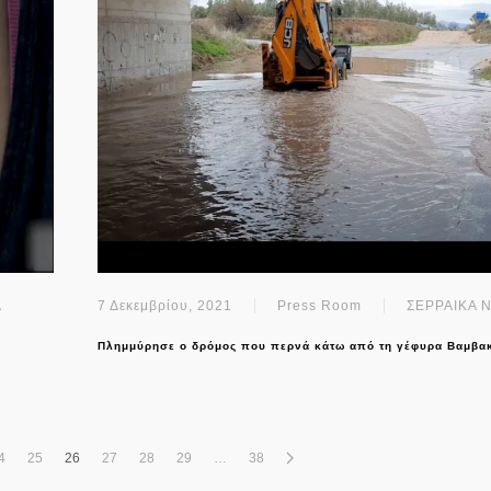
Α
7 Δεκεμβρίου, 2021
Press Room
ΣΕΡΡΑΙΚΑ 
Πλημμύρησε ο δρόμος που περνά κάτω από τη γέφυρα Βαμβα
4
25
26
27
28
29
…
38