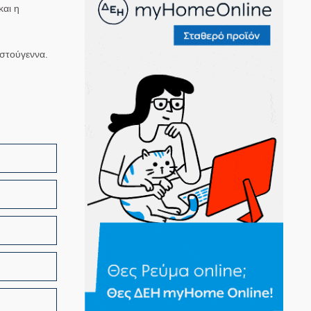
και η
ιστούγεννα.