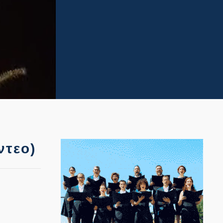
ντεο)