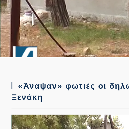
«Άναψαν» φωτιές οι δηλώ
Ξενάκη