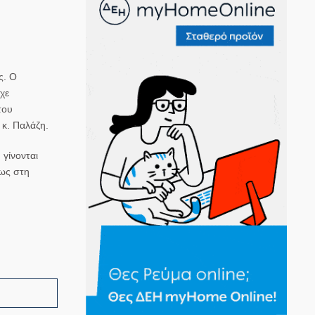
ς. Ο
χε
του
 κ. Παλάζη.
 γίνονται
φως στη