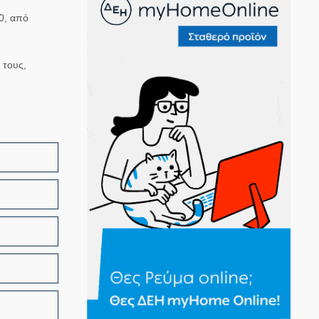
0, από
 τους,