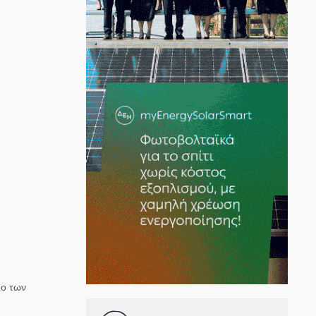
μο των