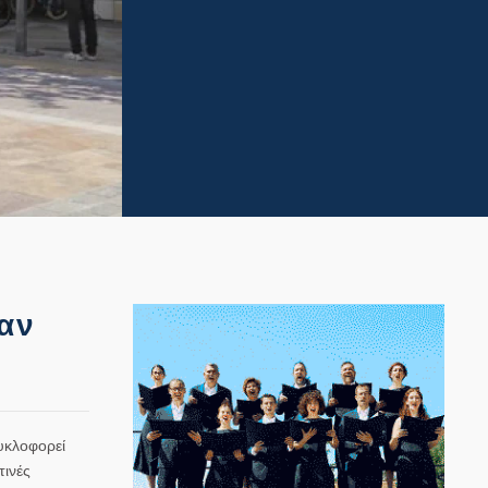
ναν
υκλοφορεί
τινές