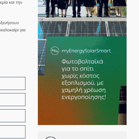
μία και την
λοξενήσουν
καλοκαίρι για