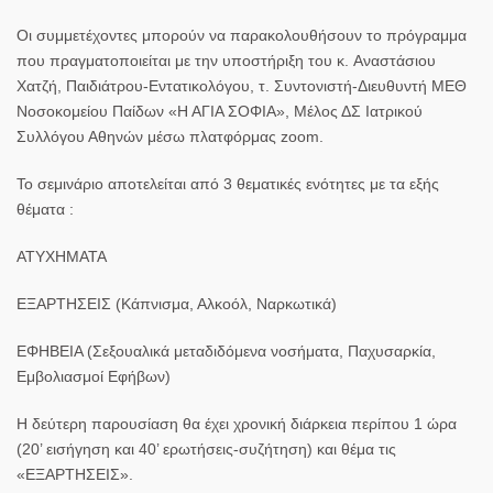
Οι συμμετέχοντες μπορούν να παρακολουθήσουν το πρόγραμμα
που πραγματοποιείται με την υποστήριξη του κ.
Αναστάσιου
Χατζή
, Παιδιάτρου-Εντατικολόγου, τ. Συντονιστή-Διευθυντή ΜΕΘ
Νοσοκομείου Παίδων «Η ΑΓΙΑ ΣΟΦΙΑ», Μέλος ΔΣ Ιατρικού
Συλλόγου Αθηνών μέσω πλατφόρμας
zoom
.
Το σεμινάριο αποτελείται από
3 θεματικές ενότητες
με τα εξής
θέματα :
ΑΤΥΧΗΜΑΤΑ
ΕΞΑΡΤΗΣΕΙΣ (Κάπνισμα, Αλκοόλ, Ναρκωτικά)
ΕΦΗΒΕΙΑ (Σεξουαλικά μεταδιδόμενα νοσήματα, Παχυσαρκία,
Εμβολιασμοί Εφήβων)
Η δεύτερη παρουσίαση θα έχει χρονική διάρκεια περίπου
1 ώρα
(20’ εισήγηση και 40’ ερωτήσεις-συζήτηση)
και θέμα τις
«ΕΞΑΡΤΗΣΕΙΣ».