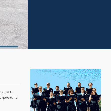
ης, με το
οκρασία, το