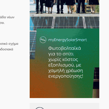
μάδα νέων
ει.
υσικό σχήμα
αδοσιακά