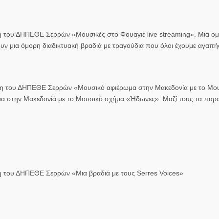
η του ΔΗΠΕΘΕ Σερρών «Μουσικές στο Φουαγιέ live streaming». Μια ο
υν μια όμορη διαδικτυακή βραδιά με τραγούδια που όλοι έχουμε αγαπήσ
ωγη του ΔΗΠΕΘΕ Σερρών «Μουσικό αφιέρωμα στην Μακεδονία με το Μο
α στην Μακεδονία με το Μουσικό σχήμα «Ήδωνες». Μαζί τους τα παρ
η του ΔΗΠΕΘΕ Σερρών «Μια βραδιά με τους Serres Voices»