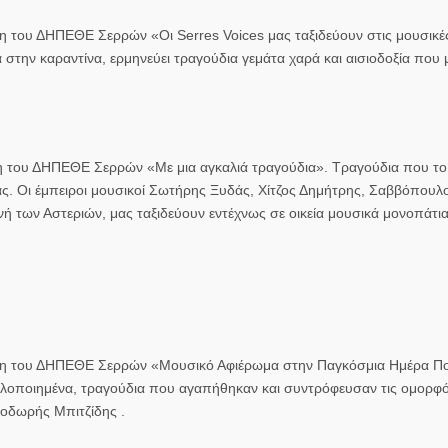
 του ΔΗΠΕΘΕ Σερρών «Οι Serres Voices μας ταξιδεύουν στις μουσικές
την καραντίνα, ερμηνεύει τραγούδια γεμάτα χαρά και αισιοδοξία που
 του ΔΗΠΕΘΕ Σερρών «Με μια αγκαλιά τραγούδια». Τραγούδια που το 
ς μας. Οι έμπειροι μουσικοί Σωτήρης Ξυδάς, Χίτζος Δημήτρης, Σαββόπου
ή των Αστεριών, μας ταξιδεύουν εντέχνως σε οικεία μουσικά μονοπάτια
ωγη του ΔΗΠΕΘΕ Σερρών «Μουσικό Αφιέρωμα στην Παγκόσμια Ημέρα Π
λοποιημένα, τραγούδια που αγαπήθηκαν και συντρόφευσαν τις ομορφό
Θοδωρής Μπιτζίδης .