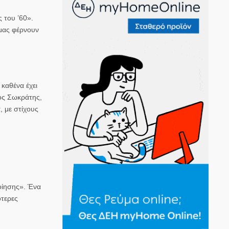
 του ’60».
 μας φέρνουν
καθένα έχει
λος Σωκράτης,
, με στίχους
οίησης». Ένα
τερες