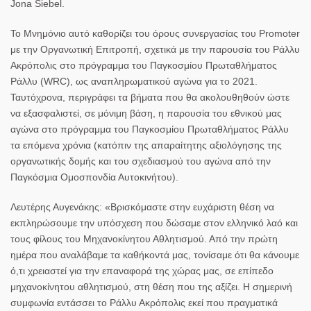
Jona Siebel.
Το Μνημόνιο αυτό καθορίζει του όρους συνεργασίας του Promoter
με την Οργανωτική Επιτροπή, σχετικά με την παρουσία του Ράλλυ
Ακρόπολις στο πρόγραμμα του Παγκοσμίου Πρωταθλήματος
Ράλλυ (WRC), ως αναπληρωματικού αγώνα για το 2021.
Ταυτόχρονα, περιγράφει τα βήματα που θα ακολουθηθούν ώστε
να εξασφαλιστεί, σε μόνιμη βάση, η παρουσία του εθνικού μας
αγώνα στο πρόγραμμα του Παγκοσμίου Πρωταθλήματος Ράλλυ
τα επόμενα χρόνια (κατόπιν της απαραίτητης αξιολόγησης της
οργανωτικής δομής και του σχεδιασμού του αγώνα από την
Παγκόσμια Ομοσπονδία Αυτοκινήτου).
Λευτέρης Αυγενάκης
: «Βρισκόμαστε στην ευχάριστη θέση να
εκπληρώσουμε την υπόσχεση που δώσαμε στον ελληνικό λαό και
τους φίλους του Μηχανοκίνητου Αθλητισμού. Από την πρώτη
ημέρα που αναλάβαμε τα καθήκοντά μας, τονίσαμε ότι θα κάνουμε
ό,τι χρειαστεί για την επαναφορά της χώρας μας, σε επίπεδο
μηχανοκίνητου αθλητισμού, στη θέση που της αξίζει. Η σημερινή
συμφωνία εντάσσει το Ράλλυ Ακρόπολις εκεί που πραγματικά