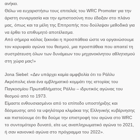
ανήκει.
Θέλω να ευχαριστήσω τους επιτελείς του WRC Promoter για την
άριστη συνεργασία και την εμπιστοσύνη που έδειξαν στο πλάνο
μας, όπως και τα μέλη της Επιτροπής που δούλεψαν μεθοδικά για
να έρθει το επιθυμητό αποτέλεσμα.
Από σήμερα κιόλας ξεκινάει η προσπάθεια ώστε να οργανώσουμε
τον κορυφαίο αγώνα του θεσμού, μια προσπάθεια που απαιτεί τη
συστράτευση όλων των δυνάμεων του μηχανοκίνητου αθλητισμού
στη χώρα μας!»
Jona Siebel
: «Δεν υπάρχει καμία αμφιβολία ότι το Ράλλυ
Ακρόπολις είναι ένα εμβληματικό κομμάτι της ιστορίας του
Παγκοσμίου Πρωταθλήματος Ράλλυ – ιδρυτικός αγώνας του
θεσμού από το 1973.
Είμαστε ενθουσιασμένοι από το επίπεδο υποστήριξης και
δέσμευσης από τα υψηλότερα κλιμάκια της Ελληνικής κυβέρνησης
και πιστεύουμε ότι θα δούμε την επιστροφή του αγώνα στο WRC
το συντομότερο δυνατό, είτε ως αναπληρωματικό αγώνα το 2021,
ή σαν κανονικό αγώνα στο πρόγραμμα του 2022».