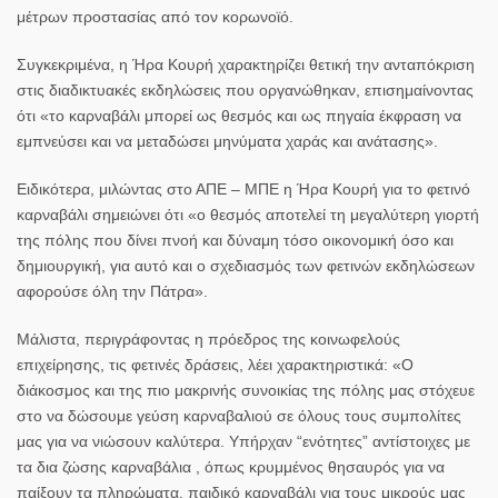
μέτρων προστασίας από τον κορωνοϊό.
Συγκεκριμένα, η Ήρα Κουρή χαρακτηρίζει θετική την ανταπόκριση
στις διαδικτυακές εκδηλώσεις που οργανώθηκαν, επισημαίνοντας
ότι «το καρναβάλι μπορεί ως θεσμός και ως πηγαία έκφραση να
εμπνεύσει και να μεταδώσει μηνύματα χαράς και ανάτασης».
Ειδικότερα, μιλώντας στο ΑΠΕ – ΜΠΕ η Ήρα Κουρή για το φετινό
καρναβάλι σημειώνει ότι «ο θεσμός αποτελεί τη μεγαλύτερη γιορτή
της πόλης που δίνει πνοή και δύναμη τόσο οικονομική όσο και
δημιουργική, για αυτό και ο σχεδιασμός των φετινών εκδηλώσεων
αφορούσε όλη την Πάτρα».
Μάλιστα, περιγράφοντας η πρόεδρος της κοινωφελούς
επιχείρησης, τις φετινές δράσεις, λέει χαρακτηριστικά: «Ο
διάκοσμος και της πιο μακρινής συνοικίας της πόλης μας στόχευε
στο να δώσουμε γεύση καρναβαλιού σε όλους τους συμπολίτες
μας για να νιώσουν καλύτερα. Υπήρχαν “ενότητες” αντίστοιχες με
τα δια ζώσης καρναβάλια , όπως κρυμμένος θησαυρός για να
παίξουν τα πληρώματα, παιδικό καρναβάλι για τους μικρούς μας