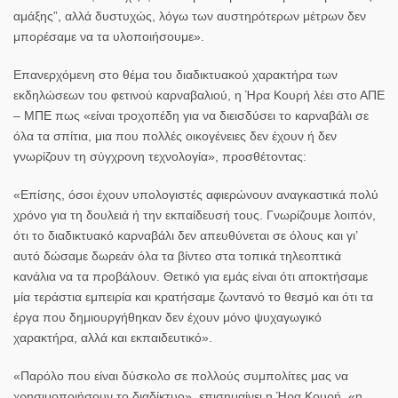
αμάξης”, αλλά δυστυχώς, λόγω των αυστηρότερων μέτρων δεν
μπορέσαμε να τα υλοποιήσουμε».
Επανερχόμενη στο θέμα του διαδικτυακού χαρακτήρα των
εκδηλώσεων του φετινού καρναβαλιού, η Ήρα Κουρή λέει στο ΑΠΕ
– ΜΠΕ πως «είναι τροχοπέδη για να διεισδύσει το καρναβάλι σε
όλα τα σπίτια, μια που πολλές οικογένειες δεν έχουν ή δεν
γνωρίζουν τη σύγχρονη τεχνολογία», προσθέτοντας:
«Επίσης, όσοι έχουν υπολογιστές αφιερώνουν αναγκαστικά πολύ
χρόνο για τη δουλειά ή την εκπαίδευσή τους. Γνωρίζουμε λοιπόν,
ότι το διαδικτυακό καρναβάλι δεν απευθύνεται σε όλους και γι’
αυτό δώσαμε δωρεάν όλα τα βίντεο στα τοπικά τηλεοπτικά
κανάλια να τα προβάλουν. Θετικό για εμάς είναι ότι αποκτήσαμε
μία τεράστια εμπειρία και κρατήσαμε ζωντανό το θεσμό και ότι τα
έργα που δημιουργήθηκαν δεν έχουν μόνο ψυχαγωγικό
χαρακτήρα, αλλά και εκπαιδευτικό».
«Παρόλο που είναι δύσκολο σε πολλούς συμπολίτες μας να
χρησιμοποιήσουν το διαδίκτυο», επισημαίνει η Ήρα Κουρή, «η