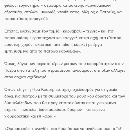
φίλους, εργαστήρια – σεμινάρια κατασκευής καρναβαλικών
αξεσουάρ, στολών, μακιγιάζ, χτενίσματος, Μώμος ο Πατρεύς, και
παραστάσεις καραγκιόζη.
Επίσης, ενισχύσαμε τον τομέα «καρναβάλι – τέχνες» και έτσι
παρουσιάσαμε ερασιτεχνικά και επαγγελματικά σχήματα (θέατρο,
μουσική, χορός, εικαστικά, animation, κόμικς) με έργα
εμπνευσμένα από το πατρινό καρναβάλι».
Όμως, λόγω των περισσοτέρων μέτρων που εφαρμόστηκαν στην
Πάτρα από τα τέλη του περασμένου Ιανουαρίου, υπήρξαν αλλαγές
στον αρχικό σχεδιασμό.
Όπως εξηγεί η Ήρα Κουρή, «υπήρχε σχεδιασμός για στιγμιαία
δρώμενα θεάτρου με τη συμμετοχή του μουσικού άρματος και των
δύο τελάληδων που θα πραγματοποιούνταν σε συγκεκριμένα
σημεία – πλατείες, διασταυρώσεις δρόμων – με κείμενα
χιουμοριστικά και επίκαιρα.»
«Ουσιαστικά», συνεχίζει, «επιθυμούσαμε να αναβιώσουμε τα “εξ’