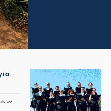
για
κών του