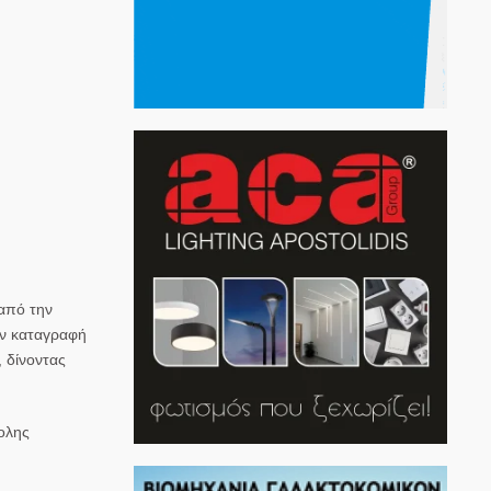
 από την
ην καταγραφή
 δίνοντας
ολης