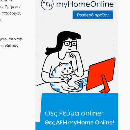
ές Χρήστος
ός Υποδομών
αι
ηκαν από την
νημερώσουν