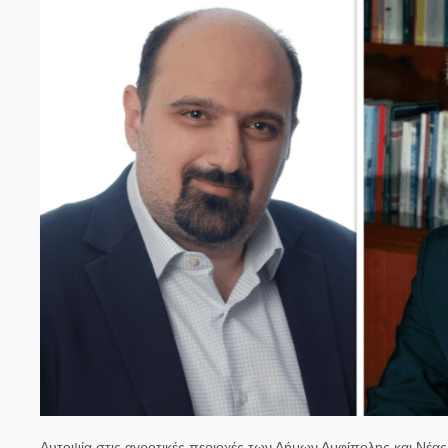
Αυτοψία στις αγροτικές περιοχές των Δήμων Αμφίπολης και Νέ