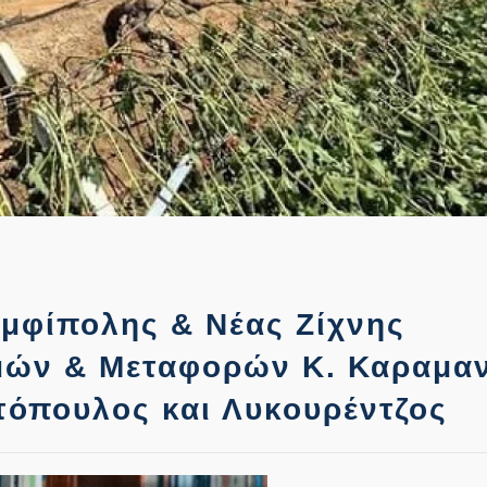
Αμφίπολης & Νέας Ζίχνης
μών & Μεταφορών Κ. Καραμα
ντόπουλος και Λυκουρέντζος