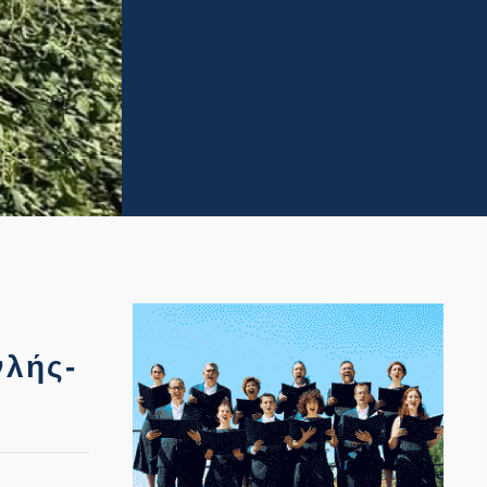
νλής-