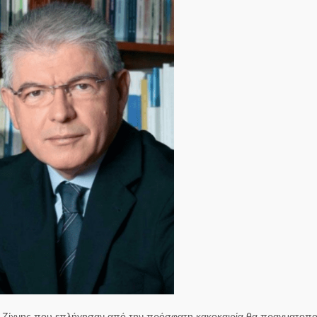
ας Ζίχνης που επλήγησαν από την πρόσφατη κακοκαιρία θα πραγματοπ