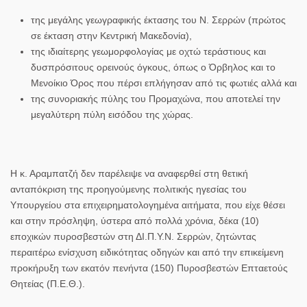
της
μεγάλης γεωγραφικής έκτασης του Ν. Σερρών
(πρώτος
σε έκταση στην Κεντρική Μακεδονία),
της
ιδιαίτερης γεωμορφολογίας
με οχτώ
τεράστιους και
δυσπρόσιτους ορεινούς όγκους,
όπως ο Όρβηλος και το
Μενοίκιο Όρος που πέρσι επλήγησαν από τις φωτιές αλλά και
της
συνοριακής πύλης του Προμαχώνα
, που αποτελεί την
μεγαλύτερη πύλη εισόδου της χώρας.
Η
κ. Αραμπατζή
δεν παρέλειψε να αναφερθεί στη θετική
ανταπόκριση της προηγούμενης πολιτικής ηγεσίας του
Υπουργείου στα επιχειρηματολογημένα αιτήματα, που είχε θέσει
και στην
πρόσληψη,
ύστερα από πολλά χρόνια,
δέκα (10)
εποχικών πυροσβεστών
στη ΔΙ.Π.Υ.Ν. Σερρών, ζητώντας
περαιτέρω
ενίσχυση
ειδικότητας οδηγών και από την επικείμενη
προκήρυξη των εκατόν πενήντα (150) Πυροσβεστών Επταετούς
Θητείας (Π.Ε.Θ.)
.