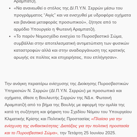
Αραμπατζή.
«Να ανανεωθεί ο στόλος της ΔΙ.Π.Υ.Ν. Σερρών μέσω του
προγράμματος “Αιγίς” και να ενισχυθεί με υδροφόρα οχήματα
και βανάκια μεταφοράς προσωπικού», ζήτησε από το
αρμόδιο Υπουργείο η Φωτεινή Αραμπατζή.
«Το παρόν Νομοσχέδιο ενισχύει το Πυροσβεστικό Σώμα,
συμβάλλει στην αποτελεσματική αντιμετώπιση των φυσικών
καταστροφών αλλά και στην αναδιοργάνωση της κρατικής
αρωγής σε πολίτες και επιχειρήσεις, που επλήγησαν».
Την ανάγκη
περαιτέρω
ενίσχυσης
της
Διοίκησης Πυροσβεστικών
Υπηρεσιών Ν. Σερρών (ΔΙ.Π.Υ.Ν. Σερρών)
με προσωπικό και
οχήματα, έθεσε η
Βουλευτής Σερρών της ΝΔ κ. Φωτεινή
Αραμπατζή
από το βήμα της Βουλής με αφορμή την ομιλία της
κατά τη συζήτηση και ψήφιση του Σχεδίου Νόμου του
Υπουργείου
Κλιματικής Κρίσης και Πολιτικής Προστασίας
«Πλαίσιο για την
ενίσχυση της ανθεκτικότητας: Διατάξεις για την πολιτική προστασία
και το Πυροσβεστικό Σώμα»
,
την
Τετάρτη 25 Ιουνίου 2025
.