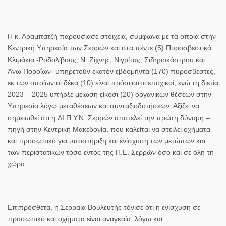
Η
κ. Αραμπατζή
παρουσίασε στοιχεία, σύμφωνα με τα οποία στην
Κεντρική Υπηρεσία των Σερρών
και στα
πέντε (5) Πυροσβεστικά
Κλιμάκια
-Ροδολίβους, Ν. Ζίχνης, Νιγρίτας, Σιδηροκάστρου και
Άνω Ποροΐων- υπηρετούν
εκατόν εβδομήντα (170) πυροσβέστες
,
εκ των οποίων οι
δέκα (10) είναι πρόσφατοι εποχικοί
, ενώ τη διετία
2023 – 2025 υπήρξε
μείωση είκοσι (20) οργανικών θέσεων
στην
Υπηρεσία
λόγω μεταθέσεων
και
συνταξιοδοτήσεων
. Αξίζει να
σημειωθεί ότι η
ΔΙ.Π.Υ.Ν. Σερρών
αποτελεί την πρώτη δύναμη –
πηγή στην
Κεντρική Μακεδονία
, που καλείται να στείλει οχήματα
και προσωπικό για υποστήριξη και ενίσχυση των μετώπων και
των περιστατικών τόσο εντός της
Π.Ε. Σερρών
όσο και σε όλη τη
χώρα
.
Επιπρόσθετα, η
Σερραία
Βουλευτής
τόνισε ότι η ενίσχυση σε
προσωπικό και οχήματα είναι αναγκαία, λόγω και: