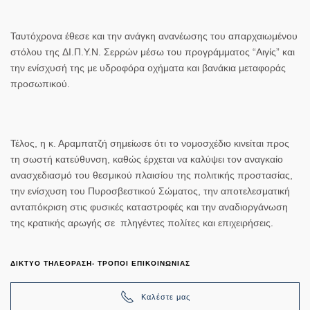
Ταυτόχρονα έθεσε και την ανάγκη
ανανέωσης του απαρχαιωμένου
στόλου
της
ΔΙ.Π.Υ.Ν. Σερρών
μέσω του προγράμματος
“Αιγίς”
και
την ενίσχυσή της με
υδροφόρα οχήματα και βανάκια μεταφοράς
προσωπικού
.
Τέλος, η
κ. Αραμπατζή
σημείωσε ότι το νομοσχέδιο κινείται προς
τη σωστή κατεύθυνση, καθώς έρχεται να καλύψει τον αναγκαίο
ανασχεδιασμό
του θεσμικού πλαισίου της πολιτικής προστασίας,
την
ενίσχυση
του Πυροσβεστικού Σώματος, την
αποτελεσματική
ανταπόκριση
στις φυσικές καταστροφές και την
αναδιοργάνωση
της κρατικής αρωγής σε πληγέντες πολίτες και επιχειρήσεις.
ΔΙΚΤΥΟ ΤΗΛΕΟΡΑΣΗ- ΤΡΟΠΟΙ ΕΠΙΚΟΙΝΩΝΙΑΣ
Καλέστε μας