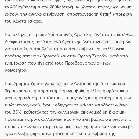
το
400
kg
/στρέμμα στα 200
kg
/στρέμμα
, ώστε οι παραγωγοί να μην
χάσουν την αναγκαία ενίσχυση,
αποσπώντας τη θετική απόκριση
του Κώστα Τσιάρα
.
Παράλληλα, η
πρώην Υφυπουργός Αγροτικής Ανάπτυξης
κατέθεσε
Αναφορά προς τον Υπουργό Αγροτικής Ανάπτυξης και Τροφίμων
για τα
σοβαρά προβλήματα
που προέκυψαν στην
καλλιέργεια
πατάτας στην Άνω Βροντού και στην Ορεινή Σερρών
, μετά από
ενημέρωση που είχε από τους Προέδρους των οικείων
Κοινοτήτων.
Η
κ. Αραμπατζή
υπογραμμίζει στην Αναφορά της ότι οι ακραίες
θερμοκρασίες, η παρατεταμένη ανομβρία, η έλλειψη αρδευτικού
νερού, η αύξηση του κόστους παραγωγής και η κατάρρευση των
τιμών παραγωγού, έχουν οδηγήσει σε μείωση αποδόσεων άνω
του 35%, καθιστώντας την καλλιέργεια οικονομικά μη βιώσιμη.
Πρόκειται για μονοκαλλιέργεια που αποτελεί βασικό στήριγμα της
τοπικής οικονομίας σε μια ακριτική περιοχή, η οποία κινδυνεύει με
εγκατάλειψη χωρίς άμεση και ουσιαστική παρέμβαση της