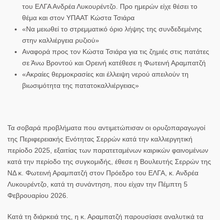
του ΕΛΓΑ Ανδρέα Λυκουρέντζο. Προ ημερών είχε θέσει το
θέμα και στον ΥΠΑΑΤ Κώστα Τσιάρα
«Να μειωθεί το στρεμματικό όριο λήψης της συνδεδεμένης
στην καλλιέργεια ρυζιού»
Αναφορά προς τον Κώστα Τσιάρα για τις ζημιές στις πατάτες
σε Άνω Βροντού και Ορεινή κατέθεσε η Φωτεινή Αραμπατζή
«Ακραίες θερμοκρασίες και έλλειψη νερού απειλούν τη
βιωσιμότητα της πατατοκαλλιέργειας»
Τα
σοβαρά προβλήματα που αντιμετώπισαν οι ορυζοπαραγωγοί
της
Περιφερειακής Ενότητας Σερρών
κατά την καλλιεργητική
περίοδο 2025
, εξαιτίας των παρατεταμένων καιρικών φαινομένων
κατά την περίοδο της συγκομιδής, έθεσε η
Βουλευτής Σερρών της
ΝΔ κ. Φωτεινή Αραμπατζή
στον
Πρόεδρο του ΕΛΓΑ, κ. Ανδρέα
Λυκουρέντζο
, κατά τη συνάντηση, που είχαν την
Πέμπτη 5
Φεβρουαρίου 2026
.
Κατά τη διάρκειά της, η
κ. Αραμπατζή
παρουσίασε αναλυτικά τα