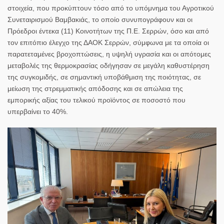
στοιχεία, που προκύπτουν τόσο από το
υπόμνημα του Αγροτικού
Συνεταιρισμού Βαμβακιάς,
το οποίο συνυπογράφουν και οι
Πρόεδροι
έντεκα (11) Κοινοτήτων της Π.Ε. Σερρών
, όσο και από
τον
επιτόπιο έλεγχο της ΔΑΟΚ Σερρών
, σύμφωνα με τα οποία οι
παρατεταμένες βροχοπτώσεις, η υψηλή υγρασία και οι απότομες
μεταβολές της θερμοκρασίας οδήγησαν σε
μεγάλη καθυστέρηση
της συγκομιδής
, σε σημαντική
υποβάθμιση της ποιότητας
, σε
μ
είωση της στρεμματικής απόδοσης
και σε
απώλεια της
εμπορικής αξίας
του τελικού προϊόντος σε ποσοστό που
υπερβαίνει το 40%.