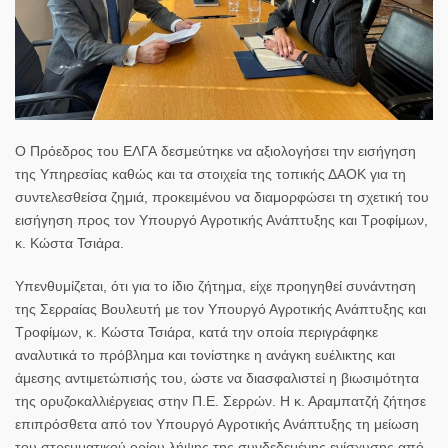
Ο
Πρόεδρος του ΕΛΓΑ
δεσμεύτηκε να
αξιολογήσει την εισήγηση
της Υπηρεσίας καθώς και τα στοιχεία της τοπικής ΔΑΟΚ
για τη
συντελεσθείσα ζημιά
, προκειμένου να διαμορφώσει τη σχετική του
εισήγηση
προς τον Υπουργό Αγροτικής Ανάπτυξης και Τροφίμων,
κ. Κώστα Τσιάρα.
Υπενθυμίζεται, ότι για το ίδιο ζήτημα,
είχε προηγηθεί συνάντηση
της Σερραίας Βουλευτή με τον Υπουργό Αγροτικής Ανάπτυξης και
Τροφίμων, κ. Κώστα Τσιάρα
, κατά την οποία
περιγράφηκε
αναλυτικά το πρόβλημα
και τονίστηκε η
ανάγκη ευέλικτης και
άμεσης αντιμετώπισής του
, ώστε να διασφαλιστεί η βιωσιμότητα
της ορυζοκαλλιέργειας στην Π.Ε. Σερρών. Η
κ. Αραμπατζή
ζήτησε
επιπρόσθετα από τον Υπουργό Αγροτικής Ανάπτυξης τη
μείωση
του στρεμματικού ορίου λήψης της συνδεδεμένης
ενίσχυσης από