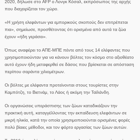
2020, δήλωσε στο AFP ο Λονγκ Κόσαλ, εκπρόσωπος της αρχής
που διαχειρίζεται τον χώρο.
«Η χρήση ελεφάντων για εμπορικούς σκοπούς δεν επιτρέπεται
πια»
, σημείωσε, προσθέτοντας ότι ορισμένα από αυτά τα ζώα
έχουν «ήδη γεράσει».
Όπως αναφέρει το ΑΠΕ-ΜΠΕ πέντε από τους 14
ελέφαντες
που
χρησιμοποιούνταν για να κάνουν βόλτες τον κόσμο στο αξιοθέατο
αυτό έχουν ήδη μεταφερθεί σε δάσος που βρίσκεται σε απόσταση
περίπου σαράντα χιλιομέτρων.
Οι βόλτες με ελέφαντα προτείνονται στους τουρίστες στην
Καμπότζη, το Βιετνάμ, το Λάος ή ακόμη την Ταϊλάνδη.
Οι οργανώσεις υπεράσπισης των ζώων καταδικάζουν την
πρακτική αυτή
, καταγγέλλοντας την εκπαίδευση ελεφάντων σε
μικρή ηλικία, κατά την οποία χρησιμοποιούνται ορισμένες φορές
πολύ βίαιες μέθοδοι, και τον φόρτο εργασίας των ζώων αυτών.