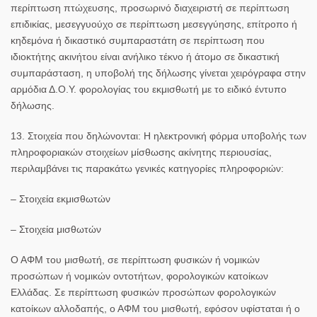
περίπτωση πτώχευσης, προσωρινό διαχειριστή σε περίπτωση
επιδικίας, μεσεγγυούχο σε περίπτωση μεσεγγύησης, επίτροπο ή
κηδεμόνα ή δικαστικό συμπαραστάτη σε περίπτωση που
ιδιοκτήτης ακινήτου είναι ανήλικο τέκνο ή άτομο σε δικαστική
συμπαράσταση, η υποβολή της δήλωσης γίνεται χειρόγραφα στην
αρμόδια Δ.Ο.Υ. φορολογίας του εκμισθωτή με το ειδικό έντυπο
δήλωσης.
13. Στοιχεία που δηλώνονται:
Η ηλεκτρονική φόρμα υποβολής των
πληροφοριακών στοιχείων μίσθωσης ακίνητης περιουσίας,
περιλαμβάνει τις παρακάτω γενικές κατηγορίες πληροφοριών:
– Στοιχεία εκμισθωτών
– Στοιχεία μισθωτών
Ο ΑΦΜ του μισθωτή, σε περίπτωση φυσικών ή νομικών
προσώπων ή νομικών οντοτήτων, φορολογικών κατοίκων
Ελλάδας. Σε περίπτωση φυσικών προσώπων φορολογικών
κατοίκων αλλοδαπής, ο ΑΦΜ του μισθωτή, εφόσον υφίσταται ή ο