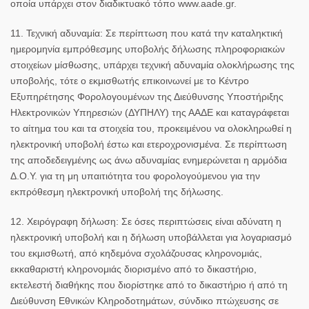
οποία υπάρχει στον διαδικτυακό τόπο www.aade.gr.
11. Τεχνική αδυναμία:
Σε περίπτωση που κατά την καταληκτική
ημερομηνία εμπρόθεσμης υποβολής δήλωσης πληροφοριακών
στοιχείων μίσθωσης, υπάρχει τεχνική αδυναμία ολοκλήρωσης της
υποβολής, τότε ο εκμισθωτής επικοινωνεί με το Κέντρο
Εξυπηρέτησης Φορολογουμένων της Διεύθυνσης Υποστήριξης
Ηλεκτρονικών Υπηρεσιών (ΔΥΠΗΛΥ) της ΑΑΔΕ και καταγράφεται
το αίτημα του και τα στοιχεία του, προκειμένου να ολοκληρωθεί η
ηλεκτρονική υποβολή έστω και ετεροχρονισμένα. Σε περίπτωση
της αποδεδειγμένης ως άνω αδυναμίας ενημερώνεται η αρμόδια
Δ.Ο.Υ. για τη μη υπαιτιότητα του φορολογούμενου για την
εκπρόθεσμη ηλεκτρονική υποβολή της δήλωσης.
12. Χειρόγραφη δήλωση:
Σε όσες περιπτώσεις είναι αδύνατη η
ηλεκτρονική υποβολή και η δήλωση υποβάλλεται για λογαριασμό
του εκμισθωτή, από κηδεμόνα σχολάζουσας κληρονομιάς,
εκκαθαριστή κληρονομιάς διορισμένο από το δικαστήριο,
εκτελεστή διαθήκης που διορίστηκε από το δικαστήριο ή από τη
Διεύθυνση Εθνικών Κληροδοτημάτων, σύνδικο πτώχευσης σε