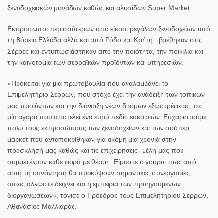
ξενοδοχειακών μονάδων καθώς και αλυσίδων Super Market.
Εκπρόσωποι περισσότερων από είκοσι μεγάλων ξενοδοχείων από
τη Βόρεια Ελλάδα αλλά και από Ρόδο και Κρήτη, βρέθηκαν στις
Σέρρες και εντυπωσιάστηκαν από την ποιότητα, την ποικιλία και
την καινοτομία των σερραϊκών προϊόντων και υπηρεσιών.
«Πρόκειται για μια πρωτοβουλία που αναλαμβάνει το
Επιμελητήριο Σερρών, που στόχο έχει την ανάδειξη των τοπικών
μας προϊόντων και την διάνοιξη νέων δρόμων εξωστρέφειας, σε
μία αγορά που αποτελεί ένα ευρύ πεδίο ευκαιριών. Ευχαριστούμε
πολύ τους εκπροσώπους των ξενοδοχείων και των σούπερ
μάρκετ που ανταποκρίθηκαν για ακόμη μία χρονιά στην
πρόσκλησή μας καθώς και τις επιχειρήσεις- μέλη μας που
συμμετέχουν κάθε φορά με θέρμη. Είμαστε σίγουροι πως από
αυτή τη συνάντηση θα προκύψουν σημαντικές συνεργασίες,
όπως άλλωστε δείχνει και η εμπειρία των προηγούμενων
διοργανώσεων», τόνισε ο Πρόεδρος τους Επιμελητηρίου Σερρών,
Αθανάσιος Μαλλιαράς.