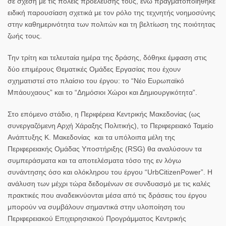
σε σχέση με τις πόλεις προέλευσής τους, ενώ πραγματοποιήθηκε
ειδική παρουσίαση σχετικά με τον ρόλο της τεχνητής νοημοσύνης
στην καθημερινότητα των πολιτών και τη βελτίωση της ποιότητας
ζωής τους.
Την τρίτη και τελευταία ημέρα της δράσης, δόθηκε έμφαση στις
δύο επιμέρους Θεματικές Ομάδες Εργασίας που έχουν
σχηματιστεί στο πλαίσιο του έργου: το “Νέο Ευρωπαϊκό
Μπάουχαους” και το “Δημόσιοι Χώροι και Δημιουργικότητα”.
Στο επόμενο στάδιο, η Περιφέρεια Κεντρικής Μακεδονίας (ως
συνεργαζόμενη Αρχή Χάραξης Πολιτικής), το Περιφερειακό Ταμείο
Ανάπτυξης Κ. Μακεδονίας και τα υπόλοιπα μέλη της
Περιφερειακής Ομάδας Υποστήριξης (RSG) θα αναλύσουν τα
συμπεράσματα και τα αποτελέσματα τόσο της εν λόγω
συνάντησης όσο και ολόκληρου του έργου “
UrbCitizenPower”
. Η
ανάλυση των μέχρι τώρα δεδομένων σε συνδυασμό με τις καλές
πρακτικές που αναδεικνύονται μέσα από τις δράσεις του έργου
μπορούν να συμβάλουν σημαντικά στην υλοποίηση του
Περιφερειακού Επιχειρησιακού Προγράμματος Κεντρικής