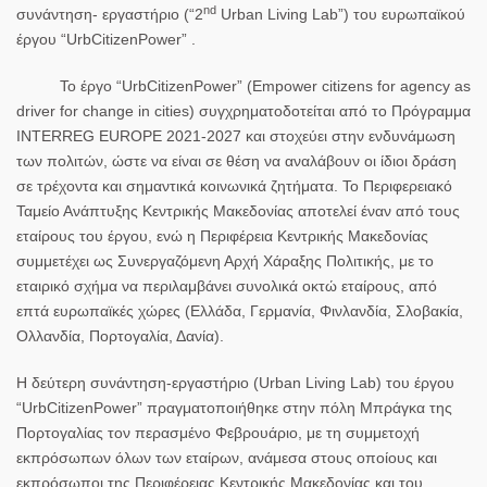
nd
σ
υνάντηση- εργαστήριο (“2
Urban
Living
Lab”
)
του ευρωπαϊκού
έργου “
UrbCitizenPower”
.
Το έργο “
UrbCitizenPower” (Empower citizens for agency as
driver for change in cities)
συγχρηματοδοτείται από το Πρόγραμμα
INTERREG EUROPE 2021-2027
και στοχεύει στην
ενδυνάμωση
των πολιτών
, ώστε να είναι σε θέση να αναλάβουν οι ίδιοι δράση
σε τρέχοντα και σημαντικά κοινωνικά ζητήματα.
Το Περιφερειακό
Ταμείο Ανάπτυξης Κεντρικής Μακεδονίας
αποτελεί έναν από τους
εταίρους
του έργου,
ενώ η Περιφέρεια Κεντρικής Μακεδονίας
συμμετέχει ως Συνεργαζόμενη Αρχή Χάραξης Πολιτικής
, με το
εταιρικό σχήμα να περιλαμβάνει συνολικά οκτώ εταίρους, από
επτά ευρωπαϊκές χώρες (Ελλάδα, Γερμανία, Φινλανδία, Σλοβακία,
Ολλανδία, Πορτογαλία, Δανία).
Η δεύτερη συνάντηση-εργαστήριο (Urban Living Lab) του έργου
“
UrbCitizenPower”
πραγματοποιήθηκε στην πόλη Μπράγκα της
Πορτογαλίας τον περασμένο Φεβρουάριο, με τη συμμετοχή
εκπρόσωπων όλων των εταίρων, ανάμεσα στους οποίους και
εκπρόσωποι της Περιφέρειας Κεντρικής Μακεδονίας και του