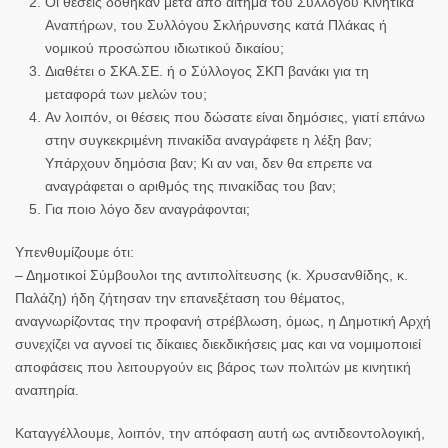
Οι θέσεις δόθηκαν μετά από αίτημα του Συλλόγου Κινητικά
Αναπήρων, του Συλλόγου Σκλήρυνσης κατά Πλάκας ή
νομικού προσώπου ιδιωτικού δικαίου;
Διαθέτει ο ΣΚΑ.ΣΕ. ή ο Σύλλογος ΣΚΠ βανάκι για τη
μεταφορά των μελών του;
Αν λοιπόν, οι θέσεις που δώσατε είναι δημόσιες, γιατί επάνω
στην συγκεκριμένη πινακίδα αναγράφετε η λέξη βαν;
Υπάρχουν δημόσια βαν; Κι αν ναι, δεν θα επρεπε να
αναγράφεται ο αριθμός της πινακίδας του βαν;
Για ποιο λόγο δεν αναγράφονται;
Υπενθυμίζουμε ότι:
– Δημοτικοί Σύμβουλοι της αντιπολίτευσης (κ. Χρυσανθίδης, κ.
Παλάζη) ήδη ζήτησαν την επανεξέταση του θέματος,
αναγνωρίζοντας την προφανή στρέβλωση, όμως, η Δημοτική Αρχή
συνεχίζει να αγνοεί τις δίκαιες διεκδικήσεις μας και να νομιμοποιεί
αποφάσεις που λειτουργούν εις βάρος των
πολιτών με κινητική
αναπηρία
.
Καταγγέλλουμε, λοιπόν, την απόφαση αυτή ως αντιδεοντολογική,