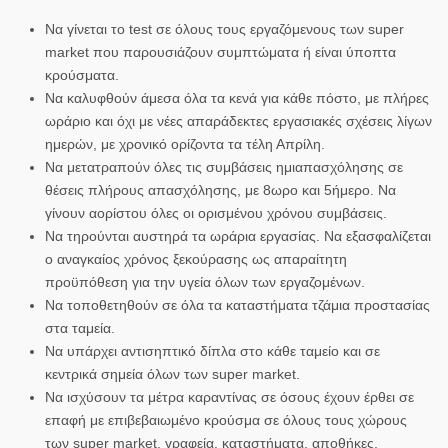
Να γίνεται το test σε όλους τους εργαζόμενους των super
market που παρουσιάζουν συμπτώματα ή είναι ύποπτα
κρούσματα.
Να καλυφθούν άμεσα όλα τα κενά για κάθε πόστο, με πλήρες
ωράριο και όχι με νέες απαράδεκτες εργασιακές σχέσεις λίγων
ημερών, με χρονικό ορίζοντα τα τέλη Απρίλη.
Να μετατραπούν όλες τις συμβάσεις ημιαπασχόλησης σε
θέσεις πλήρους απασχόλησης, με 8ωρο και 5ήμερο. Να
γίνουν αορίστου όλες οι ορισμένου χρόνου συμβάσεις.
Να τηρούνται αυστηρά τα ωράρια εργασίας. Να εξασφαλίζεται
ο αναγκαίος χρόνος ξεκούρασης ως απαραίτητη
προϋπόθεση για την υγεία όλων των εργαζομένων.
Να τοποθετηθούν σε όλα τα καταστήματα τζάμια προστασίας
στα ταμεία.
Να υπάρχει αντισηπτικό δίπλα στο κάθε ταμείο και σε
κεντρικά σημεία όλων των super market.
Να ισχύσουν τα μέτρα καραντίνας σε όσους έχουν έρθει σε
επαφή με επιβεβαιωμένο κρούσμα σε όλους τους χώρους
των super market, γραφεία, καταστήματα, αποθήκες.