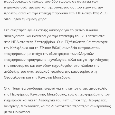
παραδοσιακών σχέσεων των δύο χωρών, σε συνέχεια των
περσινών συζητήσεων και της συνεργασίας που είχαν για την
προετοιμασία και την επιτυχή παρουσία των ΗΠΑ στην 83η ΔΕΘ,
όπου ήταν τιμώμενη χώρα.
Στη συζήτηση έγινε εκτενής αναφορά για το φετινό πλαίσιο
συνεργασίας, και ιδιαίτερα για την επίσκεψη του κ. Τζιτζικώστα
στις ΗΠΑ στα τέλη Σεπτεμβρίου. Ο κ. Τζιτζικώστας θα επισκεφτεί
την Καλιφόρνια και τη Σίλικον Βάλεϊ, συνοδεία εκπροσώπων
επιχειρήσεων, με στόχο την εξωστρέφεια των ελληνικών
επιχειρήσεων προηγμένης τεχνολογίας, αλλά και για την ενίσχυση
της καινοτομίας και των νέων τεχνολογιών, στο πλαίσιο της
ανάδειξης του αναπτυξιακού πυλώνα της καινοτομίας στη
Θεσσαλονίκη και την Κεντρική Μακεδονία.
Ο κ. Πάιατ θα συνδράμει ενεργά για την επιτυχία της αποστολής
της Περιφέρειας Κεντρικής Μακεδονίας, ενώ ο περιφερειάρχης τον
ενημέρωσε και για τη λειτουργία του Film Office της Περιφέρειας
Κεντρικής Μακεδονίας και τις δυνατότητες περαιτέρω συνεργασίας
με το Hollywood.