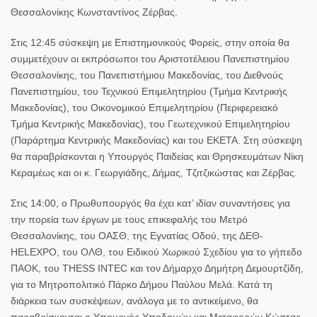
Θεσσαλονίκης Κωνσταντίνος Ζέρβας.
Στις 12:45 σύσκεψη με Επιστημονικούς Φορείς, στην οποία θα
συμμετέχουν οι εκπρόσωποι του Αριστοτέλειου Πανεπιστημίου
Θεσσαλονίκης, του Πανεπιστήμιου Μακεδονίας, του Διεθνούς
Πανεπιστημίου, του Τεχνικού Επιμελητηρίου (Τμήμα Κεντρικής
Μακεδονίας), του Οικονομικού Επιμελητηρίου (Περιφερειακό
Τμήμα Κεντρικής Μακεδονίας), του Γεωτεχνικού Επιμελητηρίου
(Παράρτημα Κεντρικής Μακεδονίας) και του ΕΚΕΤΑ. Στη σύσκεψη
θα παραβρίσκονται η Υπουργός Παιδείας και Θρησκευμάτων Νίκη
Κεραμέως και οι κ. Γεωργιάδης, Δήμας, Τζιτζικώστας και Ζέρβας.
Στις 14:00, ο Πρωθυπουργός θα έχει κατ’ ιδίαν συναντήσεις για
την πορεία των έργων με τους επικεφαλής του Μετρό
Θεσσαλονίκης, του ΟΑΣΘ, της Εγνατίας Οδού, της ΔΕΘ-
HELEXPO, του ΟΛΘ, του Ειδικού Χωρικού Σχεδίου για το γήπεδο
ΠΑΟΚ, του THESS INTEC και τον Δήμαρχο Δημήτρη Δεμουρτζίδη,
για το Μητροπολιτικό Πάρκο Δήμου Παύλου Μελά. Κατά τη
διάρκεια των συσκέψεων, ανάλογα με το αντικείμενο, θα
παραβρίσκονται ο Υπουργός Υποδομών και Μεταφορών Κώστας