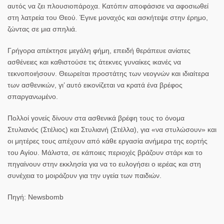
αυτός να ζει πλουσιοπάροχα. Κατόπιν αποφάσισε να αφοσιωθεί
στη λατρεία του Θεού. Έγινε μοναχός και ασκήτεψε στην έρημο,
ζώντας σε μια σπηλιά.
Γρήγορα απέκτησε μεγάλη φήμη, επειδή θεράπευε ανίατες
ασθένειες και καθιστούσε τις άτεκνες γυναίκες ικανές να
τεκνοποιήσουν. Θεωρείται προστάτης των νεογνών και ιδιαίτερα
των ασθενικών, γι’ αυτό εικονίζεται να κρατά ένα βρέφος
σπαργανωμένο.
Πολλοί γονείς δίνουν στα ασθενικά βρέφη τους το όνομα
Στυλιανός (Στέλιος) και Στυλιανή (Στέλλα), για «να στυλώσουν» και
οι μητέρες τους απέχουν από κάθε εργασία ανήμερα της εορτής
του Αγίου. Μάλιστα, σε κάποιες περιοχές βράζουν στάρι και το
πηγαίνουν στην εκκλησία για να το ευλογήσει ο ιερέας και στη
συνέχεια το μοιράζουν για την υγεία των παιδιών.
Πηγή: Newsbomb