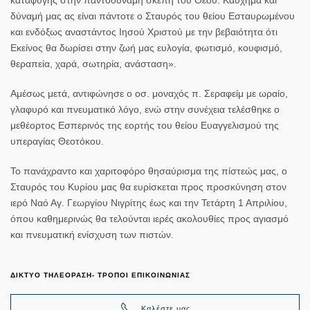
δύναμή μας ας είναι πάντοτε ο Σταυρός του θείου Εσταυρωμένου
και ενδόξως αναστάντος Ιησού Χριστού με την βεβαιότητα ότι
Εκείνος θα δωρίσει στην ζωή μας ευλογία, φωτισμό, κουφισμό,
θεραπεία, χαρά, σωτηρία, ανάσταση».
Αμέσως μετά, αντιφώνησε ο οσ. μοναχός π. Σεραφείμ με ωραίο,
γλαφυρό και πνευματικό λόγο, ενώ στην συνέχεια τελέσθηκε ο
μεθέορτος Εσπερινός της εορτής του θείου Ευαγγελισμού της
υπεραγίας Θεοτόκου.
Το πανάχραντο και χαριτοφόρο θησαύρισμα της πίστεώς μας, ο
Σταυρός του Κυρίου μας θα ευρίσκεται προς προσκύνηση στον
ιερό Ναό Αγ. Γεωργίου Νιγρίτης έως και την Τετάρτη 1 Απριλίου,
όπου καθημερινώς θα τελούνται ιερές ακολουθίες προς αγιασμό
και πνευματική ενίσχυση των πιστών.
ΔΙΚΤΥΟ ΤΗΛΕΟΡΑΣΗ- ΤΡΟΠΟΙ ΕΠΙΚΟΙΝΩΝΙΑΣ
Καλέστε μας