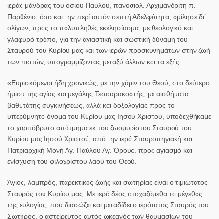
ιεράς μάνδρας του οσίου Παύλου, πανοσιολ. Αρχιμανδρίτη π.
Παρθένιο, όσο και την περί αυτόν σεπτή Αδελφότητα, ομίλησε δι’
ολίγων, προς το πολυπληθές εκκλησίασμα, με θεολογικό και
γλαφυρό τρόπο, για την αγιαστική και σωστική δύναμη του
Σταυρού του Κυρίου μας και των ιερών προσκυνημάτων στην ζωή
των πιστών, υπογραμμίζοντας μεταξύ άλλων και τα εξής:
«Ευρισκόμενοι ήδη χρονικώς, με την χάριν του Θεού, στο δεύτερο
ήμισυ της αγίας και μεγάλης Τεσσαρακοστής, με αισθήματα
βαθυτάτης συγκινήσεως, αλλά και δοξολογίας προς το
υπερύμνητο όνομα του Κυρίου μας Ιησού Χριστού, υποδεχθήκαμε
το χαριτόβρυτο απότμημα εκ του ζωομυρίστου Σταυρού του
Κυρίου μας Ιησού Χριστού, από την ιερά Σταυροπηγιακή και
Πατριαρχική Μονή Αγ. Παύλου Αγ. Όρους, προς αγιασμό και
ενίσχυση του φιλοχρίστου λαού του Θεού.
Άγιος, λαμπρός, παρεκτικός ζωής και σωτηρίας είναι ο τιμιώτατος
Σταυρός του Κυρίου μας. Με ιερό δέος στοχαζόμεθα το μέγεθος
της ευλογίας, που διασώζει και μεταδίδει ο ιερότατος Σταυρός του
Σωτήρος, ο αστείρευτος αυτός ωκεανός των θαυμασίων του