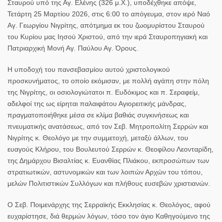
Σταυρού υπό της Αγ. Ελένης (326 μ.Χ.), υποδέχθηκε απόψε,
Τετάρτη 25 Μαρτίου 2026, στις 6:00 το απόγευμα, στον ιερό Ναό
Αγ. Γεωργίου Νιγρίτης, απότμημα εκ του ζωομυρίστου Σταυρού
του Κυρίου μας Ιησού Χριστού, από την ιερά Σταυροπηγιακή και
Πατριαρχική Μονή Αγ. Παύλου Αγ. Όρους.
Η υποδοχή του πανσεβασμίου αυτού χριστολογικού
προσκυνήματος, το οποίο εκόμισαν, με πολλή αγάπη στην πόλη
της Νιγρίτης, οι οσιολογιώτατοι π. Ευδόκιμος και π. Σεραφείμ,
αδελφοί της ως είρηται παλαιφάτου Αγιορειτικής μάνδρας,
πραγματοποιήθηκε μέσα σε κλίμα βαθιάς συγκινήσεως και
πνευματικής ανατάσεως, από τον Σεβ. Μητροπολίτη Σερρών και
Νιγρίτης κ. Θεολόγο με την συμμετοχή, μεταξύ άλλων, του
ευαγούς Κλήρου, του Βουλευτού Σερρών κ. Θεοφίλου Λεονταρίδη,
της Δημάρχου Βισαλτίας κ. Ευανθίας Πλιάκου, εκπροσώπων των
στρατιωτικών, αστυνομικών και των λοιπών Αρχών του τόπου,
μελών Πολιτιστικών Συλλόγων και πλήθους ευσεβών χριστιανών.
Ο Σεβ. Ποιμενάρχης της Σερραϊκής Εκκλησίας κ. Θεολόγος, αφού
ευχαρίστησε, διά θερμών λόγων, τόσο τον άγιο Καθηγούμενο της