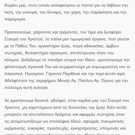
Κυρίου μας, στον οποίο καταφεύγουν οι πιστοί για να λάβουν την
ίαση, την ευλογία, την δύναμη, την χάρη, την παράκληση και την
παρηγορία.
Προσκυνούμε, χαίροντες και τρέμοντες, τον τίμιο και ζωηφόρο
Σταυρό του Χριστού, το πάλαι μεν τιμωρητικό όργανο, πού γίνεται
με το Πάθος Του, εργαστήριο ζωής, πηγή αθανασίας, άμβων
σωτηρίας, θυσιαστήριο αγιασμού, απολύτρωσις όλου του
κόσμου. Δοξάζουμε το πανάγιο όνομα του Θεού, υμνολογούμε την
φιλόστοργη πρόνοιά Του και ευχαριστούμε με ευγνωμοσύνη τον τε
πανοσιολ. Ηγούμενο, Γέροντα Παρθένιο και την περί αυτόν ιερά
Αδελφότητα της περιφήμου Μονής Αγ. Παύλου Αγ. Όρους για την
πολύτιμη αυτή ευλογία.
Ας κρατήσουμε δυνατά, αδελφοί, στην καρδιά μας τον Σταυρό του
Χριστού, μη καμπτόμενοι από τις δυσκολίες της ζωής διότι αυτές
μπορούν να αποτελέσουν δρόμους και αφορμές σωτηρίας όταν
τις αντιμετωπίζουμε ως επισκέψεις Θεού, αφορμές πνευματικής
ωρίμανσης, ευκαιρίες προσευχής, εγκαρτέρησης, υπομονής και
καταφυγής στην παντοδύναμη σκέπη του Θεού. Καύχημα και