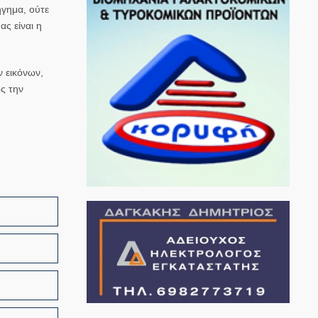
ήγημα, ούτε
ας είναι η
ν εικόνων,
ς την