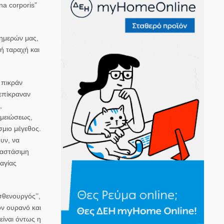
na corporis”
 ημερών μας,
ή ταραχή και
 πικράν
επίκραναν
,
ομειώσεως,
σμιο μέγεθος.
υν, να
ναστάσιμη
αγίας
σθενουργός’’,
ον ουρανό και
είναι όντως η