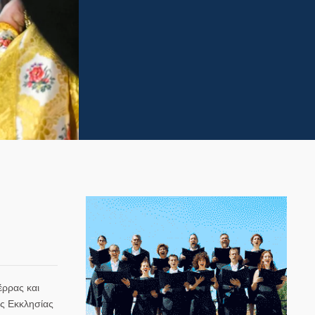
έρρας και
ης Εκκλησίας