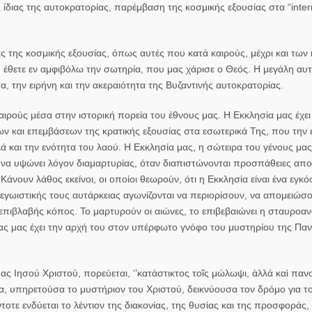
ς ίδιας της αυτοκρατορίας, παρέμβαση της κοσμικής εξουσίας στα “inter
ιας της κοσμικής εξουσίας, όπως αυτές που κατά καιρούς, μέχρι και των
 έθετε εν αμφιβόλω την σωτηρία, που μας χάρισε ο Θεός. Η μεγάλη αυτ
α, την ειρήνη και την ακεραιότητα της Βυζαντινής αυτοκρατορίας.
ρούς μέσα στην ιστορική πορεία του έθνους μας. Η Εκκλησία μας έχει
ν και επεμβάσεων της κρατικής εξουσίας στα εσωτερικά Της, που την 
ά και την ενότητα του λαού. Η Εκκλησία μας, η σώτειρα του γένους μας
ς να υψώνει λόγον διαμαρτυρίας, όταν διαπιστώνονται προσπάθειες απ
νουν λάθος εκείνοι, οι οποίοι θεωρούν, ότι η Εκκλησία είναι ένα εγκό
εγωιστικής τους αυτάρκειας αγωνίζονται να περιορίσουν, να απομειώσο
επιβλαβής κόπος. Το μαρτυρούν οι αιώνες, το επιβεβαιώνει η σταυροα
ίας μας έχει την αρχή του στον υπέρφωτο γνόφο του μυστηρίου της Παν
 Ιησού Χριστού, πορεύεται, ‘’κατάστικτος τοῖς μώλωψι, ἀλλά καὶ παν
α, υπηρετούσα το μυστήριον του Χριστού, δεικνύουσα τον δρόμο για τ
τε ενδύεται το λέντιον της διακονίας, της θυσίας και της προσφοράς, 