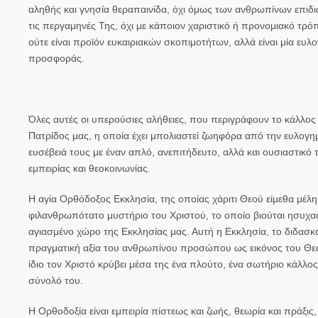
αληθής και γνησία θεραπαινίδα, όχι όμως των ανθρωπίνων επιδι
τις περγαμηνές Της, όχι με κάποιον χαριστικό ή προνομιακό τρό
ούτε είναι προϊόν ευκαιριακών σκοπιμοτήτων, αλλά είναι μία ευλ
προσφοράς.
Όλες αυτές οι υπερούσιες αλήθειες, που περιγράφουν το κάλλος 
Πατρίδος μας, η οποία έχει μπολιαστεί ζωηφόρα από την ευλογ
ευσέβειά τους με έναν απλό, ανεπιτήδευτο, αλλά και ουσιαστικ
εμπειρίας και θεοκοινωνίας.
Η αγία Ορθόδοξος Εκκλησία, της οποίας χάριτι Θεού είμεθα μέλη
φιλανθρωπότατο μυστήριο του Χριστού, το οποίο βιούται ησυχαστ
αγιασμένο χώρο της Εκκλησίας μας. Αυτή η Εκκλησία, το διδασκ
πραγματική αξία του ανθρωπίνου προσώπου ως εικόνος του Θεού
ίδιο τον Χριστό κρύβει μέσα της ένα πλούτο, ένα σωτήριο κάλλο
σύνολό του.
Η Ορθοδοξία είναι εμπειρία πίστεως και ζωής, θεωρία και πράξις, 