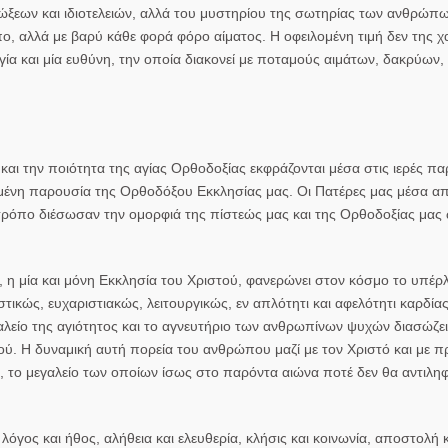
ώξεων και ιδιοτελειών, αλλά του μυστηρίου της σωτηρίας των ανθρώπ
πο, αλλά με βαρύ κάθε φορά φόρο αίματος. Η οφειλομένη τιμή δεν της χ
ογία και μία ευθύνη, την οποία διακονεί με ποταμούς αιμάτων, δακρύων,
και την ποιότητα της αγίας Ορθοδοξίας εκφράζονται μέσα στις ιερές πα
ημένη παρουσία της Ορθοδόξου Εκκλησίας μας. Οι Πατέρες μας μέσα α
ό τρόπο διέσωσαν την ομορφιά της πίστεώς μας και της Ορθοδοξίας μας
, η μία και μόνη Εκκλησία του Χριστού, φανερώνει στον κόσμο το υπέρ
ικώς, ευχαριστιακώς, λειτουργικώς, εν απλότητι και αφελότητι καρδία
αλείο της αγιότητος και το αγνευτήριο των ανθρωπίνων ψυχών διασώζει
. Η δυναμική αυτή πορεία του ανθρώπου μαζί με τον Χριστό και με π
ς, το μεγαλείο των οποίων ίσως στο παρόντα αιώνα ποτέ δεν θα αντιλ
λόγος και ήθος, αλήθεια και ελευθερία, κλήσις και κοινωνία, αποστολή κ