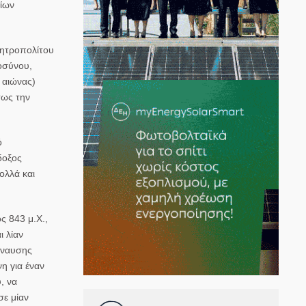
οίων
Μητροπολίτου
μοσύνου,
 αιώνας)
τως την
ό
δοξος
ολλά και
ς 843 μ.Χ.,
ι λίαν
βάναυσης
η για έναν
, να
σε μίαν