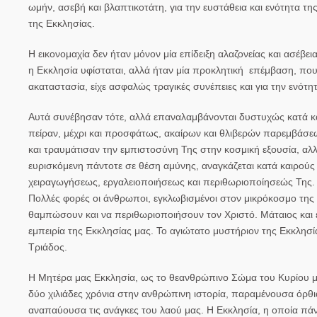
ωμήν, ασεβή και βλαπτικοτάτη, για την ευστάθεια και ενότητα τη
της Εκκλησίας.
Η εικονομαχία δεν ήταν μόνον μία επίδειξη αλαζονείας και ασέβε
η Εκκλησία υφίσταται, αλλά ήταν μία προκλητική επέμβαση, που
ακαταστασία, είχε ασφαλώς τραγικές συνέπειες και για την ενότητ
Αυτά συνέβησαν τότε, αλλά επαναλαμβάνονται δυστυχώς κατά και
πείραν, μέχρι και προσφάτως, ακαίρων και θλιβερών παρεμβάσεω
και τραυμάτισαν την εμπιστοσύνη Της στην κοσμική εξουσία, αλλ
ευρισκόμενη πάντοτε σε θέση αμύνης, αναγκάζεται κατά καιρού
χειραγωγήσεως, εργαλειοποιήσεως και περιθωριοποίησεώς Της. Κά
Πολλές φορές οι άνθρωποι, εγκλωβισμένοι στον μικρόκοσμο της 
θαμπώσουν και να περιθωριοποιήσουν τον Χριστό. Μάταιος και 
εμπειρία της Εκκλησίας μας. Το αγιώτατο μυστήριον της Εκκλησ
Τριάδος.
Η Μητέρα μας Εκκλησία, ως το θεανθρώπινο Σώμα του Κυρίου μας
δύο χιλιάδες χρόνια στην ανθρώπινη ιστορία, παραμένουσα όρθι
αναπαύουσα τις ανάγκες του λαού μας. Η Εκκλησία, η οποία πάντο