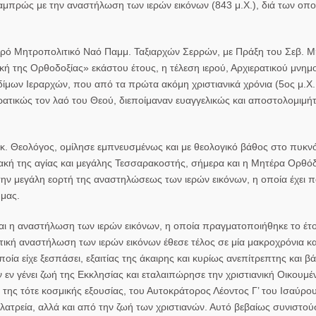
αμπρώς με την αναστήλωση των ιερών εικόνων (843 μ.Χ.), διά των οπ
.
 ιερό Μητροπολιτικό Ναό Παμμ. Ταξιαρχών Σερρών, με Πράξη του Σεβ. 
ακή της Ορθοδοξίας» εκάστου έτους, η τέλεση ιερού, Αρχιερατικού μνη
μων Ιεραρχών, που από τα πρώτα ακόμη χριστιανικά χρόνια (5ος μ.Χ.
ρατικώς τον λαό του Θεού, διεποίμαναν ευαγγελικώς και αποστολομιμή
 κ. Θεολόγος, ομίλησε εμπνευσμένως και με θεολογικό βάθος στο πυκν
ιακή της αγίας και μεγάλης Τεσσαρακοστής, σήμερα και η Μητέρα Ορθό
 την μεγάλη εορτή της αναστηλώσεως των ιερών εικόνων, η οποία έχει π
 μας.
ίναι η αναστήλωση των ιερών εικόνων, η οποία πραγματοποιήθηκε το έτο
στική αναστήλωση των ιερών εικόνων έθεσε τέλος σε μία μακροχρόνια κα
οία είχε ξεσπάσει, εξαιτίας της άκαιρης και κυρίως ανεπίτρεπτης και 
 εν γένει ζωή της Εκκλησίας και εταλαιπώρησε την χριστιανική Οικουμέν
ης τότε κοσμικής εξουσίας, του Αυτοκράτορος Λέοντος Γ’ του Ισαύρου
λατρεία, αλλά και από την ζωή των χριστιανών. Αυτό βεβαίως συνιστού