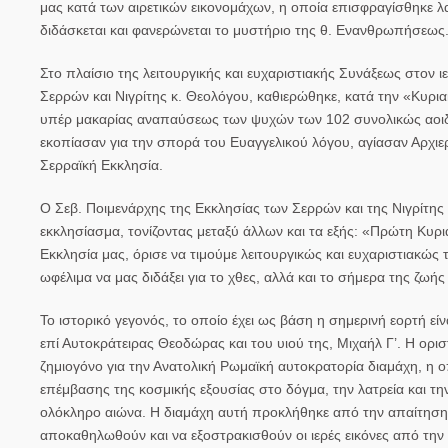
μας κατά των αιρετικών εικονομάχων, η οποία επισφραγίσθηκε λ
διδάσκεται και φανερώνεται το μυστήριο της θ. Ενανθρωπήσεως
Στο πλαίσιο της λειτουργικής και ευχαριστιακής Συνάξεως στον
Σερρών και Νιγρίτης κ. Θεολόγου, καθιερώθηκε, κατά την «Κυρι
υπέρ μακαρίας αναπαύσεως των ψυχών των 102 συνολικώς αοιδί
εκοπίασαν για την σπορά του Ευαγγελικού λόγου, αγίασαν Αρχιε
Σερραϊκή Εκκλησία.
Ο Σεβ. Ποιμενάρχης της Εκκλησίας των Σερρών και της Νιγρίτης
εκκλησίασμα, τονίζοντας μεταξύ άλλων και τα εξής: «Πρώτη Κυρ
Εκκλησία μας, όρισε να τιμούμε λειτουργικώς και ευχαριστιακώς
ωφέλιμα να μας διδάξει για το χθες, αλλά και το σήμερα της ζωής
Το ιστορικό γεγονός, το οποίο έχει ως βάση η σημερινή εορτή ε
επί Αυτοκράτειρας Θεοδώρας και του υιού της, Μιχαήλ Γ’. Η ορι
ζημιογόνο για την Ανατολική Ρωμαϊκή αυτοκρατορία διαμάχη, η οπ
επέμβασης της κοσμικής εξουσίας στο δόγμα, την λατρεία και την
ολόκληρο αιώνα. Η διαμάχη αυτή προκλήθηκε από την απαίτηση τ
αποκαθηλωθούν και να εξοστρακισθούν οι ιερές εικόνες από την 