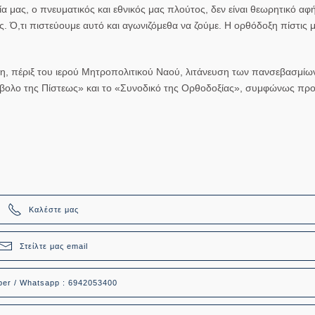
α μας, ο πνευματικός και εθνικός μας πλούτος, δεν είναι θεωρητικό αφ
. Ό,τι πιστεύουμε αυτό και αγωνιζόμεθα να ζούμε. Η ορθόδοξη πίστις μ
 η, πέριξ του ιερού Μητροπολιτικού Ναού, λιτάνευση των πανσεβασμίω
βολο της Πίστεως» και το «Συνοδικό της Ορθοδοξίας», συμφώνως προ
Καλέστε μας
Στείλτε μας email
ber / Whatsapp : 6942053400