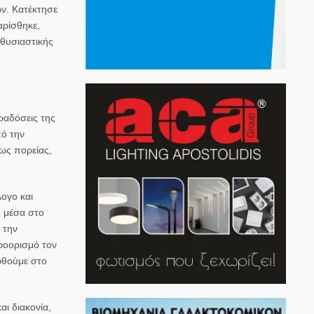
ων. Κατέκτησε
αρίσθηκε,
 θυσιαστικής
ραδόσεις της
πό την
 ως πορείας,
λογο και
ς μέσα στο
 την
ροορισμό τον
ηφθούμε στο
αι διακονία,