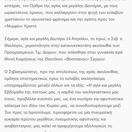
εσπέρας, τον Όρθρο της αγίας και μεγάλης Δευτέρας, με τους
ωραιοτάτους ύμνους, που καλλιεργούν στην ψυχή των ευλαβών
χριστιανών το αγωνιστικό φρόνημα και την αγάπη προς τον
«Νυμφίο» Χριστό.
Σήμερα, αγία και μεγάλη Δευτέρα 14 Απριλίου, το πρωί, ο Σεβ. κ.
Θεολόγος, χοροστάτησε στην κατανυκτικοτάτη ακολουθία των
Προηγιασμένων Τιμ. Δώρων, που τελέσθηκε στην γυναικεία ιερά
Μονή Κοιμήσεως της Θεοτόκου «Βύσσιανης» Σερρών.
Ο Σεβασμιώτατος, προ της απολύσεως της ιεράς ακολουθίας,
ομίλησε επιστηρικτικώς προς το ευλαβές εκκλησίασμα,
υπογραμμίζοντας μεταξύ άλλων και τα εξής: «Η αγία και μεγάλη
Εβδομάδα της πίστεώς μας, η καρδιά του εκκλησιαστικού μας
έτους, προβάλλει ενώπιόν μας, ως ένα σωτήριο και αφυπνιστικό
κάλεσμα του ιδίου του Κυρίου μας, να συνοδοιπορήσουμε μαζί
Του προς τα Ιεροσόλυμα, προσφέρεται ως μία πνευματική
ευκαιρία πρώτου μεγέθους πνευματικής αφύπνισης και
αναβαπτισμού, μας καλεί να ιεραρχήσουμε αξιολογικώς τις