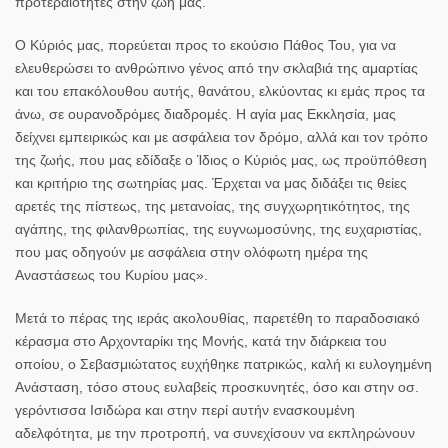
προτεραιότητες στην ζωή μας.
Ο Κύριός μας, πορεύεται προς το εκούσιο Πάθος Του, για να
ελευθερώσει το ανθρώπινο γένος από την σκλαβιά της αμαρτίας
και του επακόλουθου αυτής, θανάτου, ελκύοντας κι εμάς προς τα
άνω, σε ουρανοδρόμες διαδρομές. Η αγία μας Εκκλησία, μας
δείχνει εμπειρικώς και με ασφάλεια τον δρόμο, αλλά και τον τρόπο
της ζωής, που μας εδίδαξε ο Ίδιος ο Κύριός μας, ως προϋπόθεση
και κριτήριο της σωτηρίας μας. Έρχεται να μας διδάξει τις θείες
αρετές της πίστεως, της μετανοίας, της συγχωρητικότητος, της
αγάπης, της φιλανθρωπίας, της ευγνωμοσύνης, της ευχαριστίας,
που μας οδηγούν με ασφάλεια στην ολόφωτη ημέρα της
Αναστάσεως του Κυρίου μας».
Μετά το πέρας της ιεράς ακολουθίας, παρετέθη το παραδοσιακό
κέρασμα στο Αρχονταρίκι της Μονής, κατά την διάρκεια του
οποίου, ο Σεβασμιώτατος ευχήθηκε πατρικώς, καλή κι ευλογημένη
Ανάσταση, τόσο στους ευλαβείς προσκυνητές, όσο και στην οσ.
γερόντισσα Ισιδώρα και στην περί αυτήν ενασκουμένη
αδελφότητα, με την προτροπή, να συνεχίσουν να εκπληρώνουν