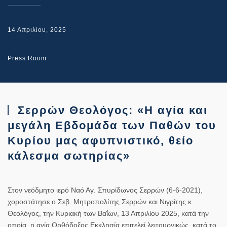
14 Απριλίου, 2025
Press Room
Σερρών Θεολόγος: «Η αγία και
μεγάλη Εβδομάδα των Παθών του
Κυρίου μας αφυπνιστικό, θείο
κάλεσμα σωτηρίας»
Στον νεόδμητο ιερό Ναό Αγ. Σπυρίδωνος Σερρών (6-6-2021),
χοροστάτησε ο Σεβ. Μητροπολίτης Σερρών και Νιγρίτης κ.
Θεολόγος, την Κυριακή των Βαΐων, 13 Απριλίου 2025, κατά την
οποία, η αγία Ορθόδοξος Εκκλησία επιτελεί λειτουργικώς, κατά το