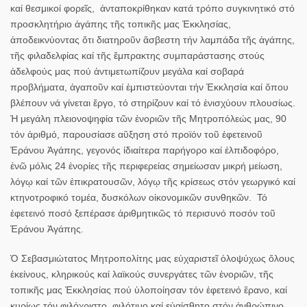
καί θεσμικοί φορεῖς, ἀνταποκρίθηκαν κατά τρόπο συγκινητικό στό
προσκλητή­ριο ἀγά­πης τῆς τοπικῆς μας Ἐκκλησίας,
ἀποδεικνύοντας ὅτι διατηροῦν ἄσβεστη τήν λαμπάδα τῆς ἀγάπης,
τῆς φιλαδελφίας καί τῆς ἔμπρακτης συμπαράστασης στούς
ἀδελφούς μας πού ἀντιμετωπίζουν μεγάλα καί σοβαρά
προβλήματα, ἀγαποῦν καί ἐμπιστεύονται τήν Ἐκκλησία καί ὅπου
βλέπουν νά γίνεται ἔργο, τό στηρίζουν καί τό ἐνισχύουν πλουσίως.
Ἡ μεγάλη πλειονοψηφία τῶν ἐνοριῶν τῆς Μητροπόλεώς μας, 90
τόν ἀριθμό, παρουσίασε αὒξηση στό προϊόν τοῦ ἐφετεινοῦ
Ἐράνου Ἀγάπης, γεγονός ἰδιαίτερα παρήγορο καί ἐλπιδοφόρο,
ἐνῶ μόλις 24 ἐνορίες τῆς περιφερείας σημείωσαν μικρή μείωση,
λόγῳ καί τῶν ἐπικρατουσῶν, λόγῳ τῆς κρίσεως στόν γεωργικό καί
κτηνοτροφικό τομέα, δυσκόλων οἰκονομικῶν συνθηκῶν. Τό
ἐφετεινό ποσό ξεπέρασε ἀριθμητικῶς τό περισυνό ποσόν τοῦ
Ἐράνου Ἀγάπης.
Ὁ Σεβασμιώτατος Μητροπολίτης μας εὐχαριστεῖ ὁλοψύχως ὅλους
ἐκείνους, κληρικούς καί λαϊκούς συνεργάτες τῶν ἐνοριῶν, τῆς
τοπικῆς μας Ἐκκλησίας πού ὑλοποίησαν τόν ἐφετεινό ἒρανο, καί
κυρίως τόν φιλόχριστο, φιλότιμο καί εὐαίσθητο στόν ἀνθρώπινο