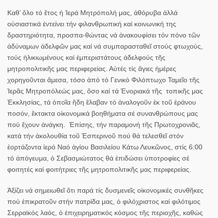
Καθ’ ὅλο τό ἔτος ἡ Ἱερά Μητρόπολή μας, ἀθόρυβα ἀλλά
οὐσιαστικά ἐντείνει τήν φιλανθρωπική καί κοινωνική της
δραστηριότητα, προσπα-θώντας νά ἀνακουφίσει τόν πόνο τῶν
ἀδύναμων ἀδελφῶν μας καί νά συμπαρασταθεῖ στούς φτωχούς,
τούς ἡλικιωμένους καί ἐμπεριστάτους ἀδελφούς τῆς
μητροπολιτικῆς μας περιφερείας. Αὐτές τίς ἅγιες ἡμέρες
χορηγοῦνται ἄμεσα, τόσο ἀπό τό Γενικό Φιλόπτωχο Ταμεῖο τῆς
Ἱερᾶς Μητροπόλεώς μας, ὅσο καί τά Ἐνοριακά τῆς τοπικῆς μας
Ἐκκλησίας, τά ὁποῖα ἢδη ἒλαβαν τό ἀναλογοῦν ἐκ τοῦ ἐράνου
ποσόν, ἔκτακτα οἰκονομικά βοηθήματα σέ συνανθρώ­πους μας
πού ἔχουν ἀνάγκη. Ἐπίσης, τήν παραμονή τῆς Πρωτοχρονιᾶς,
κατά τήν ἀκολουθία τοῦ Ἑσπερινοῦ πού θά τελεσθεῖ στόν
ἑορτάζοντα ἱερό Ναό ἁγίου Βασιλείου Κάτω Λευκῶνος, στίς 6:00
τό ἀπόγευμα, ὁ Σεβασμιώτατος θά ἐπιδώσει ὑποτροφίες σέ
φοιτητές καί φοιτήτριες τῆς μητροπολιτικῆς μας περιφερείας.
Ἀξίζει νά σημειωθεῖ ὅτι παρά τίς δυσμενεῖς οἰκονομικές συνθῆκες
πού ἐπικρατοῦν στήν πατρίδα μας, ὁ φιλόχριστος καί φιλότιμος
Σερραϊ­κός λαός, ὁ ἐπιχειρηματικός κόσμος τῆς περιοχῆς, καθώς