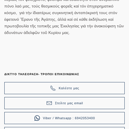
πόνο λαό μας, τούς θεσμικούς φορεῖς καί τόν ἐπιχειρηματικό
κόσμο, γιά τήν ἰδιαιτέρως συγκινητική ἀνταπόκρισή τους στόν
ἐφετεινό Ἔρανο τῆς Ἀγάπης, ἀλλά καί σέ κάθε ἐκδήλωση καί
πρωτοβουλία τῆς τοπικῆς μας Ἐκκλησίας γιά τήν ἀνακούφιση τῶν
ἀδυνάτων ἀδελφῶν τοῦ Κυρίου μας.
ΔΙΚΤΥΟ ΤΗΛΕΟΡΑΣΗ- ΤΡΟΠΟΙ ΕΠΙΚΟΙΝΩΝΙΑΣ
Καλέστε μας
Στείλτε μας email
Viber / Whatsapp : 6942053400