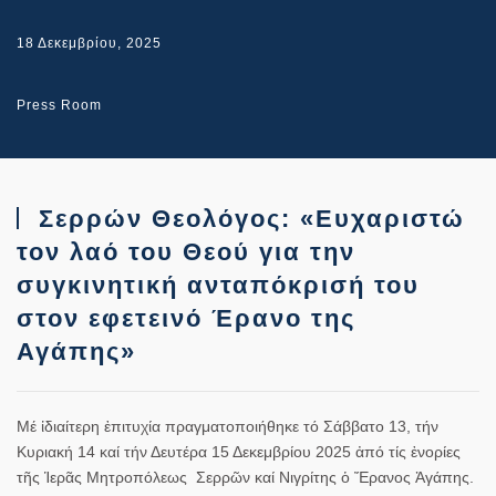
18 Δεκεμβρίου, 2025
Press Room
Σερρών Θεολόγος: «Ευχαριστώ
τον λαό του Θεού για την
συγκινητική ανταπόκρισή του
στον εφετεινό Έρανο της
Αγάπης»
Μέ ἰδιαίτερη ἐπιτυχία πραγματοποιήθηκε τό Σάββατο 13, τήν
Κυριακή 14 καί τήν Δευτέρα 15 Δεκεμβρίου 2025 ἀπό τίς ἐνορίες
τῆς Ἱερᾶς Μητροπόλεως Σερρῶν καί Νιγρίτης ὁ Ἔρανος Ἀγάπης.