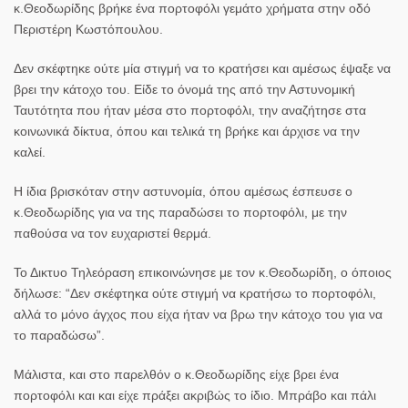
κ.Θεοδωρίδης βρήκε ένα πορτοφόλι γεμάτο χρήματα στην οδό
Περιστέρη Κωστόπουλου.
Δεν σκέφτηκε ούτε μία στιγμή να το κρατήσει και αμέσως έψαξε να
βρει την κάτοχο του. Είδε το όνομά της από την Αστυνομική
Ταυτότητα που ήταν μέσα στο πορτοφόλι, την αναζήτησε στα
κοινωνικά δίκτυα, όπου και τελικά τη βρήκε και άρχισε να την
καλεί.
Η ίδια βρισκόταν στην αστυνομία, όπου αμέσως έσπευσε ο
κ.Θεοδωρίδης για να της παραδώσει το πορτοφόλι, με την
παθούσα να τον ευχαριστεί θερμά.
Το Δικτυο Τηλεόραση επικοινώνησε με τον κ.Θεοδωρίδη, ο όποιος
δήλωσε: “Δεν σκέφτηκα ούτε στιγμή να κρατήσω το πορτοφόλι,
αλλά το μόνο άγχος που είχα ήταν να βρω την κάτοχο του για να
το παραδώσω”.
Μάλιστα, και στο παρελθόν ο κ.Θεοδωρίδης είχε βρει ένα
πορτοφόλι και και είχε πράξει ακριβώς το ίδιο. Μπράβο και πάλι