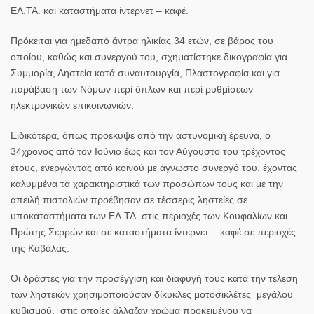
ΕΛ.ΤΑ. και καταστήματα ίντερνετ – καφέ.
Πρόκειται για ημεδαπό άντρα ηλικίας 34 ετών, σε βάρος του
οποίου, καθώς και συνεργού του, σχηματίστηκε δικογραφία για
Συμμορία, Ληστεία κατά συναυτουργία, Πλαστογραφία και για
παράβαση των Νόμων περί όπλων και περί ρυθμίσεων
ηλεκτρονικών επικοινωνιών.
Ειδικότερα, όπως προέκυψε από την αστυνομική έρευνα, ο
34χρονος από τον Ιούνιο έως και τον Αύγουστο του τρέχοντος
έτους, ενεργώντας από κοινού με άγνωστο συνεργό του, έχοντας
καλυμμένα τα χαρακτηριστικά των προσώπων τους και με την
απειλή πιστολιών προέβησαν σε τέσσερις ληστείες σε
υποκαταστήματα των ΕΛ.ΤΑ. στις περιοχές των Κουφαλίων και
Πρώτης Σερρών και σε καταστήματα ίντερνετ – καφέ σε περιοχές
της Καβάλας.
Οι δράστες για την προσέγγιση και διαφυγή τους κατά την τέλεση
των ληστειών χρησιμοποιούσαν δίκυκλες μοτοσικλέτες μεγάλου
κυβισμού, στις οποίες άλλαζαν χρώμα προκειμένου να