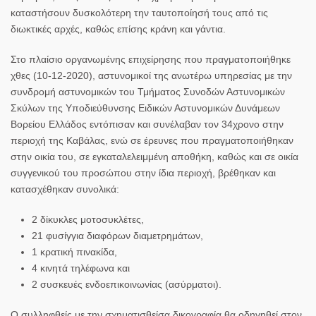
καταστήσουν δυσκολότερη την ταυτοποίησή τους από τις
διωκτικές αρχές, καθώς επίσης κράνη και γάντια.
Στο πλαίσιο οργανωμένης επιχείρησης που πραγματοποιήθηκε
χθες (10-12-2020), αστυνομικοί της ανωτέρω υπηρεσίας με την
συνδρομή αστυνομικών του Τμήματος Συνοδών Αστυνομικών
Σκύλων της Υποδιεύθυνσης Ειδικών Αστυνομικών Δυνάμεων
Βορείου Ελλάδος εντόπισαν και συνέλαβαν τον 34χρονο στην
περιοχή της Καβάλας, ενώ σε
έρευνες που πραγματοποιήθηκαν
στην οικία του, σε εγκαταλελειμμένη αποθήκη, καθώς και σε οικία
συγγενικού του προσώπου στην ίδια περιοχή, βρέθηκαν και
κατασχέθηκαν συνολικά:
2 δίκυκλες μοτοσυκλέτες,
21 φυσίγγια διαφόρων διαμετρημάτων,
1 κρατική πινακίδα,
4 κινητά τηλέφωνα και
2 συσκευές ενδοεπικοινωνίας (ασύρματοι).
Ο συλληφθείς με την σχηματισθείσα δικογραφία θα οδηγηθεί στον