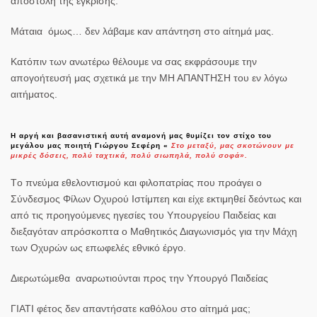
αποστολή της έγκρισης.
Μάταια όμως… δεν λάβαμε καν απάντηση στο αίτημά μας.
Κατόπιν των ανωτέρω θέλουμε να σας εκφράσουμε την
απογοήτευσή μας σχετικά με την ΜΗ ΑΠΑΝΤΗΣΗ του εν λόγω
αιτήματος.
Η αργή και βασανιστική αυτή αναμονή μας θυμίζει τον στίχο του
μεγάλου μας ποιητή Γιώργου Σεφέρη «
Στο μεταξύ, μας σκοτώνουν με
μικρές δόσεις, πολύ ταχτικά, πολύ σιωπηλά, πολύ σοφά».
Tο πνεύμα εθελοντισμού και φιλοπατρίας που προάγει ο
Σύνδεσμος Φίλων Οχυρού Ιστίμπεη και είχε εκτιμηθεί δεόντως και
από τις προηγούμενες ηγεσίες του Υπουργείου Παιδείας και
διεξαγόταν απρόσκοπτα ο Μαθητικός Διαγωνισμός για την Μάχη
των Οχυρών ως
επωφελές εθνικό έργο.
Διερωτώμεθα αναρωτιούνται προς την Υπουργό Παιδείας
ΓΙΑΤΙ φέτος δεν απαντήσατε καθόλου στο αίτημά μας;