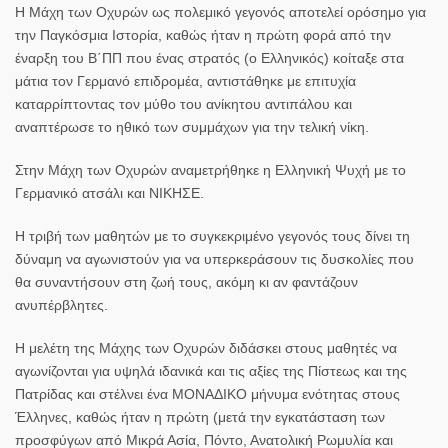
Η Μάχη των Οχυρών ως πολεμικό γεγονός αποτελεί ορόσημο για
την Παγκόσμια Ιστορία, καθώς ήταν η πρώτη φορά από την
έναρξη του Β΄ΠΠ που ένας στρατός (ο Ελληνικός) κοίταξε στα
μάτια τον Γερμανό επιδρομέα, αντιστάθηκε με επιτυχία
καταρρίπτοντας τον μύθο του ανίκητου αντιπάλου και
αναπτέρωσε το ηθικό των συμμάχων για την τελική νίκη.
Στην Μάχη των Οχυρών αναμετρήθηκε η Ελληνική Ψυχή με το
Γερμανικό ατσάλι και ΝΙΚΗΣΕ.
Η τριβή των μαθητών με το συγκεκριμένο γεγονός τους δίνει τη
δύναμη να αγωνιστούν για να υπερκεράσουν τις δυσκολίες που
θα συναντήσουν στη ζωή τους, ακόμη κι αν φαντάζουν
ανυπέρβλητες.
Η μελέτη της Μάχης των Οχυρών διδάσκει στους μαθητές να
αγωνίζονται για υψηλά ιδανικά και τις αξίες της Πίστεως και της
Πατρίδας και στέλνει ένα ΜΟΝΑΔΙΚΟ μήνυμα ενότητας στους
Έλληνες, καθώς ήταν η πρώτη (μετά την εγκατάσταση των
προσφύγων από Μικρά Ασία, Πόντο, Ανατολική Ρωμυλία και