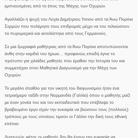
εμπνευσμένες από το έπος της Μάχης των Οχυρών.
Αγαλλιάζει η ψυχή του Λοχία Δημήτριου Ίτσιου από τα Άνω Πορόια
Σερρών που πολέμησε τους επιδρομείς μέχρι να του τελειώσουν
τα πυρομαχικά και εκτελέστηκε από τους Γερμανούς.
Σε μια ζωγραφιά μαθήτριας από τα Άνω Πορόια αποτυπώνονται
άνθη στην καρδιά του ήρωα… προφανώς επειδή έγινε το
πρότυπο για χιλιάδες μαθητές που έμαθαν την Ιστορία του και
συμμετείχαν στον Μαθητικό Διαγωνισμό για την Μάχη των
Οχυρών.
Το μεγάλο έπαθλο για τον νικητή του διαγωνισμού ήταν ένα
τετραήμερο ταξίδι στην Νορμανδία (Γαλλία) όπου ο μαθητής μαζί
με έναν γονέα του και τον εκπαιδευτικό που επέβλεψε το
βραβευμένο έργο είχαν την ευκαιρία να βιώσουν τους (πολλούς)
τρόπους με τους οποίους τιμούν οι Γάλλοι την δική τους εθνική
επέτειο.
Δυστυχώς φέτος οι μαθητές δεν θα έχουν την ευκαιρία να