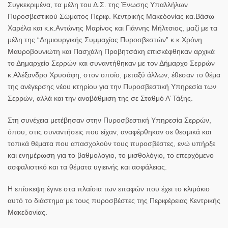
Συγκεκριμένα, τα μέλη του Δ.Σ. της Ένωσης Υπαλλήλων
Πυροσβεστικού Σώματος Περιφ. Κεντρικής Μακεδονίας κα.Βάσω
Χαρέλα και κ.κ.Αντώνης Μαρίνος και Γιάννης Μήλτσιος, μαζί με τα
μέλη της “Δημιουργικής Συμμαχίας Πυροσβεστών” κ.κ.Χρόνη
Μαυροβουνιώτη και Πασχάλη Προβητσάκη επισκέφθηκαν αρχικά
το Δημαρχείο Σερρών και συναντήθηκαν με τον Δήμαρχο Σερρών
κ.Αλέξανδρο Χρυσάφη, στον οποίο, μεταξύ άλλων, έθεσαν το θέμα
της ανέγερσης νέου κτηρίου για την Πυροσβεστική Υπηρεσία των
Σερρών, αλλά και την αναβάθμιση της σε Σταθμό Α’ Τάξης.
Στη συνέχεια μετέβησαν στην Πυροσβεστική Υπηρεσία Σερρών,
όπου, στις συναντήσεις που είχαν, αναφέρθηκαν σε θεσμικά και
τοπικά θέματα που απασχολούν τους πυροσβέστες, ενώ υπήρξε
και ενημέρωση για το βαθμολογιο, το μισθολόγιο, το επερχόμενο
ασφαλιστικό και τα θέματα υγιεινής και ασφάλειας.
Η επίσκεψη έγινε στα πλαίσια των επαφών που έχει το κλιμάκιο
αυτό το διάστημα με τους πυροσβέστες της Περιφέρειας Κεντρικής
Μακεδονίας.