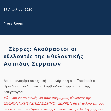
17 Απριλίου, 2020
Press Room
Σέρρες: Ακούραστοι οι
εθελοντές της Εθελοντικής
Ασπίδας Σερραίων
Δείτε τι αναφέρει σε σχετική του ανάρτηση στο Facebook ο
Πρόεδρος του Δημοτικού Συμβουλίου Σερρών, Βασίλης
Κατιρτζόγλου:
«Ό,τι και να πει κανείς για τους υπέροχους εθελοντές της
ΕΘΕΛΟΝΤΙΚΉΣ ΑΣΠΊΔΑΣ ΔΉΜΟΥ ΣΕΡΡΩΝ θα είναι λίγο εμπρός
στα τεράστια αποθέματα αγάπης και κοινωνικής αλληλεγγύης που