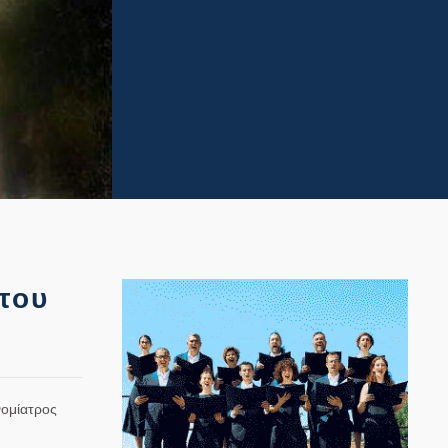
 του
νομίατρος