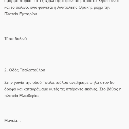
όμορφο πάρκο. Το
Τζιτζιρλι τζαμί
φαίνεται μπροστά. Ωραίο είναι
και το δειλινό, ενώ φαίνεται η
Ανατολικής Θράκης
μέχρι την
Πλατεία Εμπορίου.
Τόσα δειλινά
2. Οδός Τσαλοπούλου
Στην γωνία της οδού
Τσαλοπούλου
ανεβήκαμε ψηλά στον
5ο
όροφο
και καταγράψαμε αυτές τις υπέροχες εικόνες. Στο βάθος η
πλατεία Ελευθερίας.
Μαγεία…