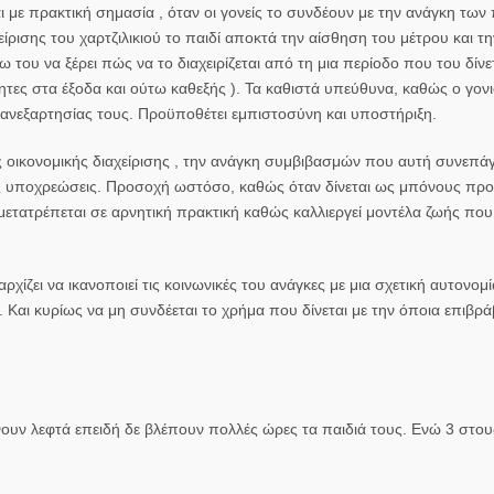
 με πρακτική σημασία , όταν οι γονείς το συνδέουν με την ανάγκη των 
ρισης του χαρτζιλικιού το παιδί αποκτά την αίσθηση του μέτρου και τη
ω του να ξέρει πώς να το διαχειρίζεται από τη μια περίοδο που του δίνετ
τητες στα έξοδα και ούτω καθεξής ). Τα καθιστά υπεύθυνα, καθώς ο
γον
ς ανεξαρτησίας τους. Προϋποθέτει εμπιστοσύνη και υποστήριξη.
ς οικονομικής διαχείρισης , την ανάγκη συμβιβασμών που αυτή συνεπάγ
 τις υποχρεώσεις. Προσοχή ωστόσο, καθώς όταν δίνεται ως μπόνους προ
ε μετατρέπεται σε αρνητική πρακτική καθώς καλλιεργεί μοντέλα ζωής πο
 αρχίζει να ικανοποιεί τις κοινωνικές του ανάγκες με μια σχετική αυτονομία
. Και κυρίως να μη συνδέεται το χρήμα που δίνεται με την όποια επιβρ
νουν λεφτά επειδή δε βλέπουν πολλές ώρες τα παιδιά τους. Ενώ 3 στου