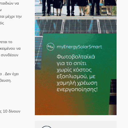
παιδιών να
ν
αι μέχρι την
ιός
εται το
κειμένου να
υ συνδέουν
 . Δεν έχει
άβευση.
ς 10 δίνουν