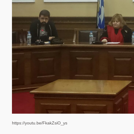
https://youtu.be/FkakZsiO_ys