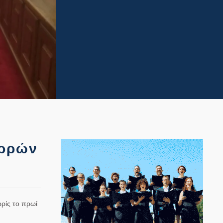
ερρών
ρίς το πρωί