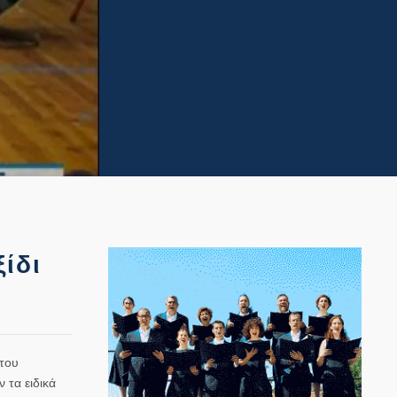
ίδι
 του
 τα ειδικά