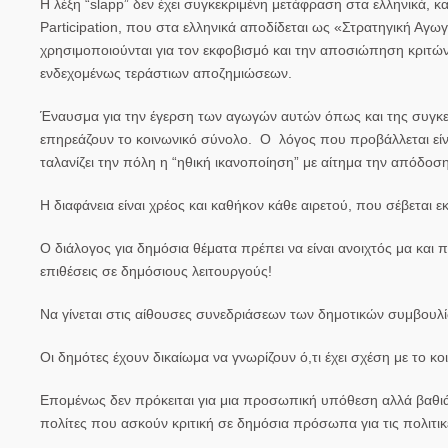
Η λέξη “slapp” δεν έχει συγκεκριμένη μετάφραση στα ελληνικά, κ
Participation, που στα ελληνικά αποδίδεται ως «Στρατηγική Αγω
χρησιμοποιούνται για τον εκφοβισμό και την αποσιώπηση κριτών
ενδεχομένως τεράστιων αποζημιώσεων.
Έναυσμα για την έγερση των αγωγών αυτών όπως και της συγκε
επηρεάζουν το κοινωνικό σύνολο. Ο λόγος που προβάλλεται εί
ταλανίζει την πόλη η “ηθική ικανοποίηση” με αίτημα την απόδ
Η διαφάνεια είναι χρέος και καθήκον κάθε αιρετού, που σέβεται ε
Ο διάλογος για δημόσια θέματα πρέπει να είναι ανοιχτός μα και 
επιθέσεις σε δημόσιους λειτουργούς!
Να γίνεται στις αίθουσες συνεδριάσεων των δημοτικών συμβουλίω
Οι δημότες έχουν δικαίωμα να γνωρίζουν ό,τι έχει σχέση με το κ
Επομένως δεν πρόκειται για μια προσωπική υπόθεση αλλά βαθιά
πολίτες που ασκούν κριτική σε δημόσια πρόσωπα για τις πολιτι