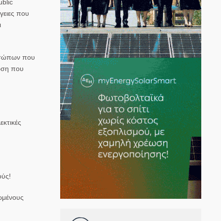
ublic
γειες που
ι
ροσώπων που
ωση που
εκτικές
ούς!
ωμένους