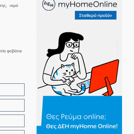
σης, νερό
τία φοβάται