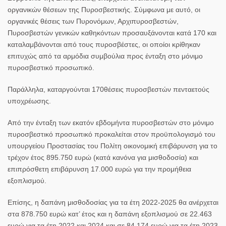
οργανικών θέσεων της Πυροσβεστικής. Σύμφωνα με αυτό, οι
οργανικές θέσεις των Πυρονόμων, Αρχιπυροσβεστών,
Πυροσβεστών γενικών καθηκόντων
προσαυξάνονται
κατά 170 και
καταλαμβάνονται από τους πυροσβέστες, οι οποίοι κρίθηκαν
επιτυχώς από τα αρμόδια συμβούλια προς ένταξη στο μόνιμο
πυροσβεστικό προσωπικό.
Παράλληλα,
καταργούνται 170
θέσεις πυροσβεστών πενταετούς
υποχρέωσης.
Από την ένταξη των εκατόν εβδομήντα πυροσβεστών στο μόνιμο
πυροσβεστικό προσωπικό προκαλείται στον προϋπολογισμό του
υπουργείου Προστασίας του Πολίτη οικονομική επιβάρυνση για το
τρέχον έτος 895.750 ευρώ (κατά κανόνα για μισθοδοσία) και
επιπρόσθετη επιβάρυνση 17.000 ευρώ για την προμήθεια
εξοπλισμού.
Επίσης, η δαπάνη μισθοδοσίας για τα έτη 2022-2025 θα ανέρχεται
στα 878.750 ευρώ κατ’ έτος και η δαπάνη εξοπλισμού σε 22.463
ευρώ για τα έτη 2022 και 2024 και σε 84.174 ευρώ για τα έτη 2023