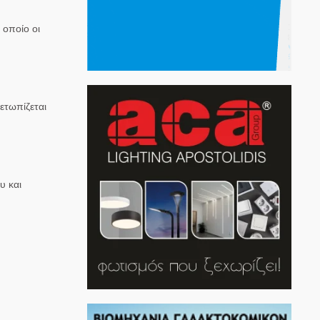
 οποίο οι
ετωπίζεται
υ και