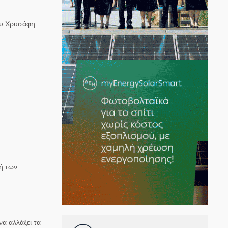
ου Χρυσάφη
ή των
να αλλάξει τα