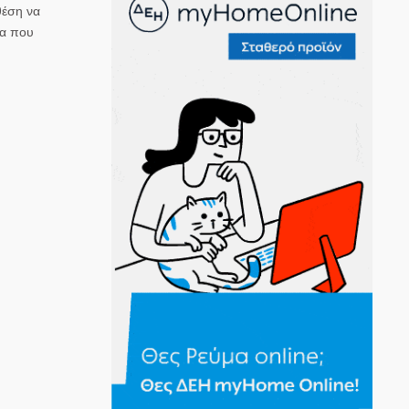
θέση να
έα που