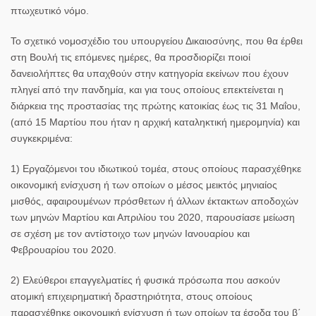
πτωχευτικό νόμο.
Το σχετικό νομοσχέδιο του υπουργείου Δικαιοσύνης, που θα έρθει
στη Βουλή τις επόμενες ημέρες, θα προσδιορίζει ποιοί
δανειολήπτες θα υπαχθούν στην κατηγορία εκείνων που έχουν
πληγεί από την πανδημία, και για τους οποίους επεκτείνεται η
διάρκεια της προστασίας της πρώτης κατοικίας έως τις 31 Μαΐου,
(από 15 Μαρτίου που ήταν η αρχική καταληκτική ημερομηνία) και
συγκεκριμένα:
1) Εργαζόμενοι του ιδιωτικού τομέα, στους οποίους παρασχέθηκε
οικονομική ενίσχυση ή των οποίων ο μέσος μεικτός μηνιαίος
μισθός, αφαιρουμένων πρόσθετων ή άλλων έκτακτων αποδοχών
των μηνών Μαρτίου και Απριλίου του 2020, παρουσίασε μείωση
σε σχέση με τον αντίστοιχο των μηνών Ιανουαρίου και
Φεβρουαρίου του 2020.
2) Ελεύθεροι επαγγελματίες ή φυσικά πρόσωπα που ασκούν
ατομική επιχειρηματική δραστηριότητα, στους οποίους
παρασχέθηκε οικονομική ενίσχυση ή των οποίων τα έσοδα του β΄